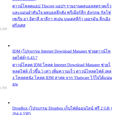
ดาวน์โหลดแอป Thscore แอปฯ รายงานผลบอลสดรวดเร็ว
และแม่นยำทันใจ ผลบอลลีกดัง พรีเมียร์ลีก อังกฤษ กัลโช่
เซเรีย อา อิตาลี ลาลีกา สเปน บุนเดสลีก้า เยอรมัน ลีกเอิง
ฝรั่งเศส
4,286
IDM (โปรแกรม Internet Download Manager ช่วยดาวน์โห
ลดไฟล์) 6.43.7
ดาวน์โหลด IDM โหลด Internet Download Manager ช่วยโ
หลดไฟล์ เร็วขึ้น 5 เท่า เพิ่มความเร็ว ดาวน์โหลดไฟล์ เพล
ง โหลดหนัง โหลด IDM ล่าสุด จาก Thaiware ไว้ใจได้แน่น
อน
6,366
DropBox (โปรแกรม Dropbox เก็บไฟล์ออนไลน์ ฟรี 2 GB )
264.4.3385