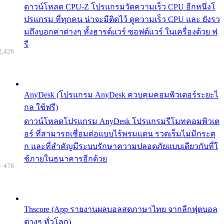
ดาวน์โหลด CPU-Z โปรแกรมวัดความเร็ว CPU อีกหนึ่งโ
ปรแกรม ที่ทุกคน น่าจะมีติดไว้ ดูความเร็ว CPU และ ยังรว
มถึงบอกค่าต่างๆ ทั้งฮารด์แวร์ ซอฟต์แวร์ ในเครื่องด้วย ฟ
รี
2,426
AnyDesk (โปรแกรม AnyDesk ควบคุมคอมพิวเตอร์ระยะไ
กล ใช้ฟรี)
ดาวน์โหลดโปรแกรม AnyDesk โปรแกรมรีโมทคอมพิวเต
อร์ ที่สามารถเชื่อมต่อแบบไร้พรมแดน รวดเร็มไม่มีกระตุ
ก และที่สำคัญมีระบบรักษาความปลอดภัยแบบเดียวกับที่ใ
ช้ภายในธนาคารอีกด้วย
: 476
Thscore (App รายงานผลบอลสดภาษาไทย จากลีกฟุตบอล
ต่างๆ ทั่วโลก)