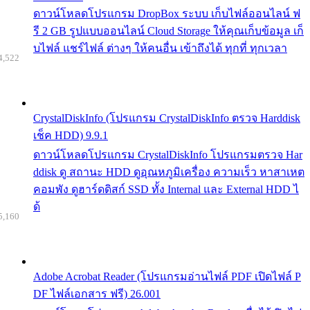
ดาวน์โหลดโปรแกรม DropBox ระบบ เก็บไฟล์ออนไลน์ ฟ
รี 2 GB รูปแบบออนไลน์ Cloud Storage ให้คุณเก็บข้อมูล เก็
บไฟล์ แชร์ไฟล์ ต่างๆ ให้คนอื่น เข้าถึงได้ ทุกที่ ทุกเวลา
4,522
CrystalDiskInfo (โปรแกรม CrystalDiskInfo ตรวจ Harddisk
เช็ค HDD) 9.9.1
ดาวน์โหลดโปรแกรม CrystalDiskInfo โปรแกรมตรวจ Har
ddisk ดู สถานะ HDD ดูอุณหภูมิเครื่อง ความเร็ว หาสาเหต
คอมพัง ดูฮาร์ดดิสก์ SSD ทั้ง Internal และ External HDD ไ
ด้
5,160
Adobe Acrobat Reader (โปรแกรมอ่านไฟล์ PDF เปิดไฟล์ P
DF ไฟล์เอกสาร ฟรี) 26.001