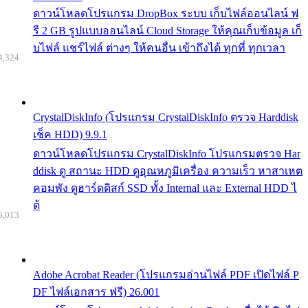
ดาวน์โหลดโปรแกรม DropBox ระบบ เก็บไฟล์ออนไลน์ ฟ
รี 2 GB รูปแบบออนไลน์ Cloud Storage ให้คุณเก็บข้อมูล เก็
บไฟล์ แชร์ไฟล์ ต่างๆ ให้คนอื่น เข้าถึงได้ ทุกที่ ทุกเวลา
4,324
CrystalDiskInfo (โปรแกรม CrystalDiskInfo ตรวจ Harddisk
เช็ค HDD) 9.9.1
ดาวน์โหลดโปรแกรม CrystalDiskInfo โปรแกรมตรวจ Har
ddisk ดู สถานะ HDD ดูอุณหภูมิเครื่อง ความเร็ว หาสาเหต
คอมพัง ดูฮาร์ดดิสก์ SSD ทั้ง Internal และ External HDD ไ
ด้
5,013
Adobe Acrobat Reader (โปรแกรมอ่านไฟล์ PDF เปิดไฟล์ P
DF ไฟล์เอกสาร ฟรี) 26.001