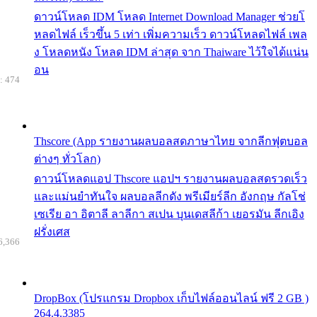
ดาวน์โหลด IDM โหลด Internet Download Manager ช่วยโ
หลดไฟล์ เร็วขึ้น 5 เท่า เพิ่มความเร็ว ดาวน์โหลดไฟล์ เพล
ง โหลดหนัง โหลด IDM ล่าสุด จาก Thaiware ไว้ใจได้แน่น
อน
: 474
Thscore (App รายงานผลบอลสดภาษาไทย จากลีกฟุตบอล
ต่างๆ ทั่วโลก)
ดาวน์โหลดแอป Thscore แอปฯ รายงานผลบอลสดรวดเร็ว
และแม่นยำทันใจ ผลบอลลีกดัง พรีเมียร์ลีก อังกฤษ กัลโช่
เซเรีย อา อิตาลี ลาลีกา สเปน บุนเดสลีก้า เยอรมัน ลีกเอิง
ฝรั่งเศส
6,366
DropBox (โปรแกรม Dropbox เก็บไฟล์ออนไลน์ ฟรี 2 GB )
264.4.3385