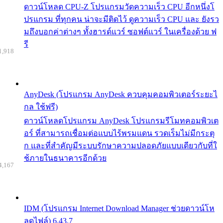
ดาวน์โหลด CPU-Z โปรแกรมวัดความเร็ว CPU อีกหนึ่งโ
ปรแกรม ที่ทุกคน น่าจะมีติดไว้ ดูความเร็ว CPU และ ยังรว
มถึงบอกค่าต่างๆ ทั้งฮารด์แวร์ ซอฟต์แวร์ ในเครื่องด้วย ฟ
รี
1,918
AnyDesk (โปรแกรม AnyDesk ควบคุมคอมพิวเตอร์ระยะไ
กล ใช้ฟรี)
ดาวน์โหลดโปรแกรม AnyDesk โปรแกรมรีโมทคอมพิวเต
อร์ ที่สามารถเชื่อมต่อแบบไร้พรมแดน รวดเร็มไม่มีกระตุ
ก และที่สำคัญมีระบบรักษาความปลอดภัยแบบเดียวกับที่ใ
ช้ภายในธนาคารอีกด้วย
4,167
IDM (โปรแกรม Internet Download Manager ช่วยดาวน์โห
ลดไฟล์) 6.43.7