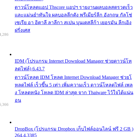
ดาวน์โหลดแอป Thscore แอปฯ รายงานผลบอลสดรวดเร็ว
และแม่นยำทันใจ ผลบอลลีกดัง พรีเมียร์ลีก อังกฤษ กัลโช่
เซเรีย อา อิตาลี ลาลีกา สเปน บุนเดสลีก้า เยอรมัน ลีกเอิง
ฝรั่งเศส
4,286
IDM (โปรแกรม Internet Download Manager ช่วยดาวน์โห
ลดไฟล์) 6.43.7
ดาวน์โหลด IDM โหลด Internet Download Manager ช่วยโ
หลดไฟล์ เร็วขึ้น 5 เท่า เพิ่มความเร็ว ดาวน์โหลดไฟล์ เพล
ง โหลดหนัง โหลด IDM ล่าสุด จาก Thaiware ไว้ใจได้แน่น
อน
6,366
DropBox (โปรแกรม Dropbox เก็บไฟล์ออนไลน์ ฟรี 2 GB )
264.4.3385