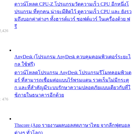
ดาวน์โหลด CPU-Z โปรแกรมวัดความเร็ว CPU อีกหนึ่งโ
ปรแกรม ที่ทุกคน น่าจะมีติดไว้ ดูความเร็ว CPU และ ยังรว
มถึงบอกค่าต่างๆ ทั้งฮารด์แวร์ ซอฟต์แวร์ ในเครื่องด้วย ฟ
รี
2,426
AnyDesk (โปรแกรม AnyDesk ควบคุมคอมพิวเตอร์ระยะไ
กล ใช้ฟรี)
ดาวน์โหลดโปรแกรม AnyDesk โปรแกรมรีโมทคอมพิวเต
อร์ ที่สามารถเชื่อมต่อแบบไร้พรมแดน รวดเร็มไม่มีกระตุ
ก และที่สำคัญมีระบบรักษาความปลอดภัยแบบเดียวกับที่ใ
ช้ภายในธนาคารอีกด้วย
: 476
Thscore (App รายงานผลบอลสดภาษาไทย จากลีกฟุตบอล
ต่างๆ ทั่วโลก)