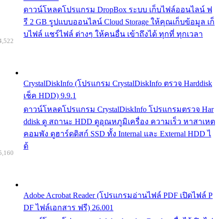
ดาวน์โหลดโปรแกรม DropBox ระบบ เก็บไฟล์ออนไลน์ ฟ
รี 2 GB รูปแบบออนไลน์ Cloud Storage ให้คุณเก็บข้อมูล เก็
บไฟล์ แชร์ไฟล์ ต่างๆ ให้คนอื่น เข้าถึงได้ ทุกที่ ทุกเวลา
4,522
CrystalDiskInfo (โปรแกรม CrystalDiskInfo ตรวจ Harddisk
เช็ค HDD) 9.9.1
ดาวน์โหลดโปรแกรม CrystalDiskInfo โปรแกรมตรวจ Har
ddisk ดู สถานะ HDD ดูอุณหภูมิเครื่อง ความเร็ว หาสาเหต
คอมพัง ดูฮาร์ดดิสก์ SSD ทั้ง Internal และ External HDD ไ
ด้
5,160
Adobe Acrobat Reader (โปรแกรมอ่านไฟล์ PDF เปิดไฟล์ P
DF ไฟล์เอกสาร ฟรี) 26.001