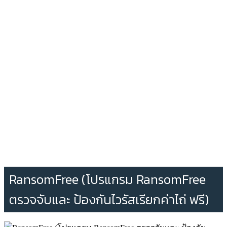
RansomFree (โปรแกรม RansomFree
ตรวจจับและ ป้องกันไวรัสเรียกค่าไถ่ ฟรี)