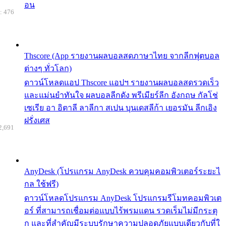
อน
: 476
Thscore (App รายงานผลบอลสดภาษาไทย จากลีกฟุตบอล
ต่างๆ ทั่วโลก)
ดาวน์โหลดแอป Thscore แอปฯ รายงานผลบอลสดรวดเร็ว
และแม่นยำทันใจ ผลบอลลีกดัง พรีเมียร์ลีก อังกฤษ กัลโช่
เซเรีย อา อิตาลี ลาลีกา สเปน บุนเดสลีก้า เยอรมัน ลีกเอิง
ฝรั่งเศส
2,691
AnyDesk (โปรแกรม AnyDesk ควบคุมคอมพิวเตอร์ระยะไ
กล ใช้ฟรี)
ดาวน์โหลดโปรแกรม AnyDesk โปรแกรมรีโมทคอมพิวเต
อร์ ที่สามารถเชื่อมต่อแบบไร้พรมแดน รวดเร็มไม่มีกระตุ
ก และที่สำคัญมีระบบรักษาความปลอดภัยแบบเดียวกับที่ใ