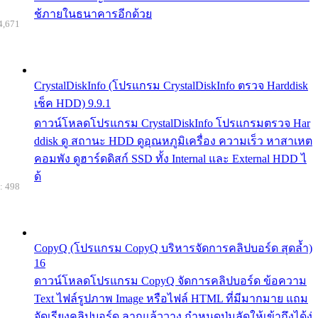
ช้ภายในธนาคารอีกด้วย
4,671
CrystalDiskInfo (โปรแกรม CrystalDiskInfo ตรวจ Harddisk
เช็ค HDD) 9.9.1
ดาวน์โหลดโปรแกรม CrystalDiskInfo โปรแกรมตรวจ Har
ddisk ดู สถานะ HDD ดูอุณหภูมิเครื่อง ความเร็ว หาสาเหต
คอมพัง ดูฮาร์ดดิสก์ SSD ทั้ง Internal และ External HDD ไ
ด้
: 498
CopyQ (โปรแกรม CopyQ บริหารจัดการคลิปบอร์ด สุดล้ำ)
16
ดาวน์โหลดโปรแกรม CopyQ จัดการคลิปบอร์ด ข้อความ
Text ไฟล์รูปภาพ Image หรือไฟล์ HTML ที่มีมากมาย แถม
จัดเรียงคลิปบอร์ด ลากแล้ววาง กำหนดปุ่มลัดให้เข้าถึงได้ง่