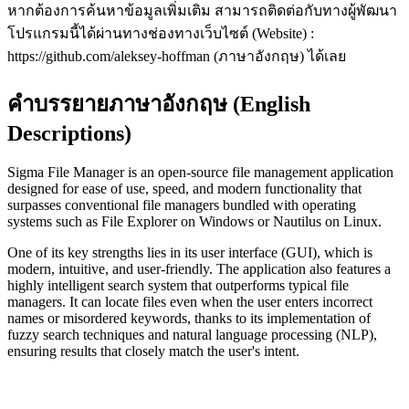
หากต้องการค้นหาข้อมูลเพิ่มเติม สามารถติดต่อกับทางผู้พัฒนา
โปรแกรมนี้ได้ผ่านทางช่องทางเว็บไซต์ (Website) :
https://github.com/aleksey-hoffman (ภาษาอังกฤษ) ได้เลย
คำบรรยายภาษาอังกฤษ (English
Descriptions)
Sigma File Manager is an open-source file management application
designed for ease of use, speed, and modern functionality that
surpasses conventional file managers bundled with operating
systems such as File Explorer on Windows or Nautilus on Linux.
One of its key strengths lies in its user interface (GUI), which is
modern, intuitive, and user-friendly. The application also features a
highly intelligent search system that outperforms typical file
managers. It can locate files even when the user enters incorrect
names or misordered keywords, thanks to its implementation of
fuzzy search techniques and natural language processing (NLP),
ensuring results that closely match the user's intent.