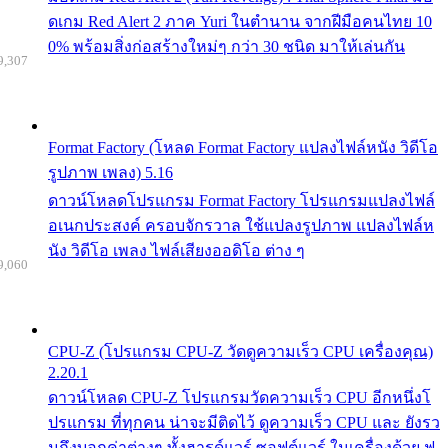
ดเกม Red Alert 2 ภาค Yuri ในตำนาน จากฝีมือคนไทย 10
0% พร้อมสิ่งก่อสร้างใหม่ๆ กว่า 30 ชนิด มาให้เล่นกัน
9,307
Format Factory (โหลด Format Factory แปลงไฟล์หนัง วิดีโอ
รูปภาพ เพลง) 5.16
ดาวน์โหลดโปรแกรม Format Factory โปรแกรมแปลงไฟล์
อเนกประสงค์ ครอบจักรวาล ใช้แปลงรูปภาพ แปลงไฟล์ห
นัง วิดีโอ เพลง ไฟล์เสียงออดิโอ ต่าง ๆ
9,060
CPU-Z (โปรแกรม CPU-Z วัดดูความเร็ว CPU เครื่องคุณ)
2.20.1
ดาวน์โหลด CPU-Z โปรแกรมวัดความเร็ว CPU อีกหนึ่งโ
ปรแกรม ที่ทุกคน น่าจะมีติดไว้ ดูความเร็ว CPU และ ยังรว
มถึงบอกค่าต่างๆ ทั้งฮารด์แวร์ ซอฟต์แวร์ ในเครื่องด้วย ฟ