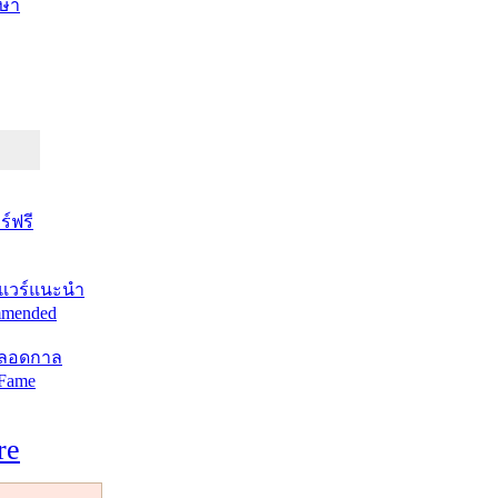
ษา
์ฟรี
แวร์แนะนำ
mended
ตลอดกาล
 Fame
re