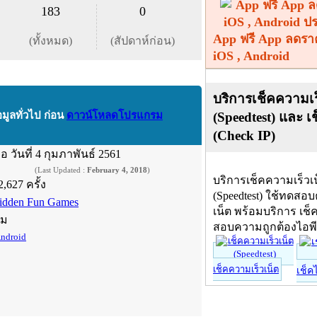
183
0
App ฟรี App ลดรา
(ทั้งหมด)
(สัปดาห์ก่อน)
iOS , Android
บริการเช็คความเร
(Speedtest) และ เ
อมูลทั่วไป ก่อน
ดาวน์โหลดโปรแกรม
(Check IP)
ื่อ
วันที่ 4 กุมภาพันธ์ 2561
(Last Updated :
February 4, 2018
)
บริการเช็คความเร็วเ
2,627 ครั้ง
(Speedtest) ใช้ทดสอ
idden Fun Games
เน็ต พร้อมบริการ เช็
์ม
สอบความถูกต้องไอพ
ndroid
เช็คความเร็วเน็ต
เช็ค