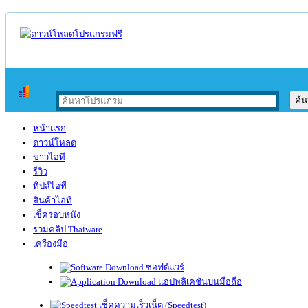
หน้าแรก
ดาวน์โหลด
ข่าวไอที
รีวิว
ทิปส์ไอที
สินค้าไอที
เช็ครอบหนัง
รวมคลิป Thaiware
เครื่องมือ
ซอฟต์แวร์
แอปพลิเคชันบนมือถือ
เช็คความเร็วเน็ต (Speedtest)