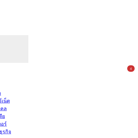
4
ด
์เน็ต
คคล
ดีย
อร์
ุรกิจ