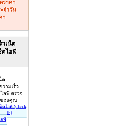
คา
็วเน็ต
ช็คไอพี
น็ต
บความเร็ว
คไอพี ตรวจ
ีของคุณ
ไอพี