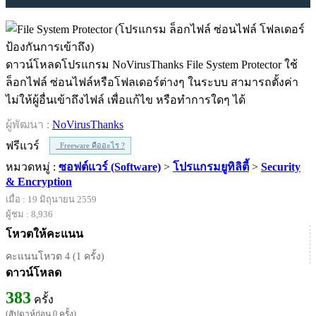
ดาวน์โหลดโปรแกรม NoVirusThanks File System Protector ใช้
ล็อกไฟล์ ซ่อนไฟล์หรือโฟลเดอร์ต่างๆ ในระบบ สามารถตั้งค่า
ไม่ให้ผู้อื่นเข้าถึงไฟล์ เพื่อแก้ไข หรือทำการใดๆ ได้
ผู้พัฒนา :
NoVirusThanks
ฟรีแวร์
Freeware คืออะไร ?
หมวดหมู่ :
ซอฟต์แวร์ (Software)
>
โปรแกรมยูทิลิตี้
>
Security
& Encryption
เมื่อ : 19 มิถุนายน 2559
ผู้ชม : 8,936
โหวตให้คะแนน
คะแนนโหวต 4 (1 ครั้ง)
ดาวน์โหลด
383
ครั้ง
(สัปดาห์ก่อน 0 ครั้ง)