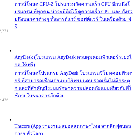
ดาวน์โหลด CPU-Z โปรแกรมวัดความเร็ว CPU อีกหนึ่งโ
ปรแกรม ที่ทุกคน น่าจะมีติดไว้ ดูความเร็ว CPU และ ยังรว
มถึงบอกค่าต่างๆ ทั้งฮารด์แวร์ ซอฟต์แวร์ ในเครื่องด้วย ฟ
รี
2,271
AnyDesk (โปรแกรม AnyDesk ควบคุมคอมพิวเตอร์ระยะไ
กล ใช้ฟรี)
ดาวน์โหลดโปรแกรม AnyDesk โปรแกรมรีโมทคอมพิวเต
อร์ ที่สามารถเชื่อมต่อแบบไร้พรมแดน รวดเร็มไม่มีกระตุ
ก และที่สำคัญมีระบบรักษาความปลอดภัยแบบเดียวกับที่ใ
ช้ภายในธนาคารอีกด้วย
: 476
Thscore (App รายงานผลบอลสดภาษาไทย จากลีกฟุตบอล
ต่างๆ ทั่วโลก)