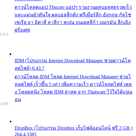
ดาวน์โหลดแอป Thscore แอปฯ รายงานผลบอลสดรวดเร็ว
และแม่นยำทันใจ ผลบอลลีกดัง พรีเมียร์ลีก อังกฤษ กัลโช่
เซเรีย อา อิตาลี ลาลีกา สเปน บุนเดสลีก้า เยอรมัน ลีกเอิง
ฝรั่งเศส
4,241
IDM (โปรแกรม Internet Download Manager ช่วยดาวน์โห
ลดไฟล์) 6.43.7
ดาวน์โหลด IDM โหลด Internet Download Manager ช่วยโ
หลดไฟล์ เร็วขึ้น 5 เท่า เพิ่มความเร็ว ดาวน์โหลดไฟล์ เพล
ง โหลดหนัง โหลด IDM ล่าสุด จาก Thaiware ไว้ใจได้แน่น
อน
6,366
DropBox (โปรแกรม Dropbox เก็บไฟล์ออนไลน์ ฟรี 2 GB )
264.4.3385