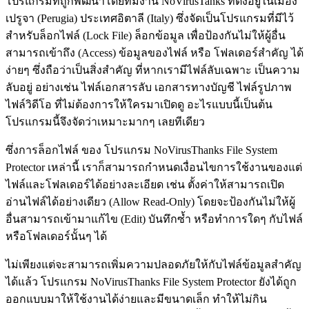
โปรแกรมที่ถูกพัฒนาโดยทีมงาน NoVirusTanks ที่ตั้งอยู่ในเมือง
เปรูจา (Perugia) ประเทศอิตาลี (Italy) ซึ่งจัดเป็นโปรแกรมที่มีไว้
สำหรับล็อกไฟล์ (Lock File) ล็อกข้อมูล เพื่อป้องกันไม่ให้ผู้อื่น
สามารถเข้าถึง (Access) ข้อมูลของไฟล์ หรือ โฟลเดอร์สำคัญ ได้
ง่ายๆ ซึ่งถือว่าเป็นสิ่งสำคัญ ที่หากเรามีไฟล์ลับเฉพาะ เป็นความ
ลับอยู่ อย่างเช่น ไฟล์เอกสารลับ เอกสารทางบัญชี ไฟล์รูปภาพ
ไฟล์วิดีโอ ที่ไม่ต้องการให้ใครมาเปิดดู อะไรแบบนี้เป็นต้น
โปรแกรมนี้จึงจัดว่าเหมาะมากๆ เลยทีเดียว
ซึ่งการล็อกไฟล์ ของ โปรแกรม NoVirusThanks File System
Protector เหล่านี้ เราก็สามารถกำหนดเงื่อนไขการใช้งานของแต่
ไฟล์และโฟลเดอร์ได้อย่างละเอียด เช่น ตั้งค่าให้สามารถเปิด
อ่านไฟล์ได้อย่างเดียว (Allow Read-Only) โดยจะป้องกันไม่ให้ผู้
อื่นสามารถเข้ามาแก้ไข (Edit) บันทึกซ้ำ หรือทำการใดๆ กับไฟล์
หรือโฟลเดอร์นั้นๆ ได้
ไม่เพียงแต่จะสามารถเพิ่มความปลอดภัยให้กับไฟล์ข้อมูลสำคัญ
ได้แล้ว โปรแกรม NoVirusThanks File System Protector ยังได้ถูก
ออกแบบมาให้ใช้งานได้ง่ายและมีขนาดเล็ก ทำให้ไม่กิน