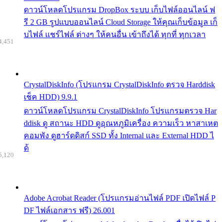
ดาวน์โหลดโปรแกรม DropBox ระบบ เก็บไฟล์ออนไลน์ ฟ
รี 2 GB รูปแบบออนไลน์ Cloud Storage ให้คุณเก็บข้อมูล เก็
บไฟล์ แชร์ไฟล์ ต่างๆ ให้คนอื่น เข้าถึงได้ ทุกที่ ทุกเวลา
4,451
CrystalDiskInfo (โปรแกรม CrystalDiskInfo ตรวจ Harddisk
เช็ค HDD) 9.9.1
ดาวน์โหลดโปรแกรม CrystalDiskInfo โปรแกรมตรวจ Har
ddisk ดู สถานะ HDD ดูอุณหภูมิเครื่อง ความเร็ว หาสาเหต
คอมพัง ดูฮาร์ดดิสก์ SSD ทั้ง Internal และ External HDD ไ
ด้
5,120
Adobe Acrobat Reader (โปรแกรมอ่านไฟล์ PDF เปิดไฟล์ P
DF ไฟล์เอกสาร ฟรี) 26.001