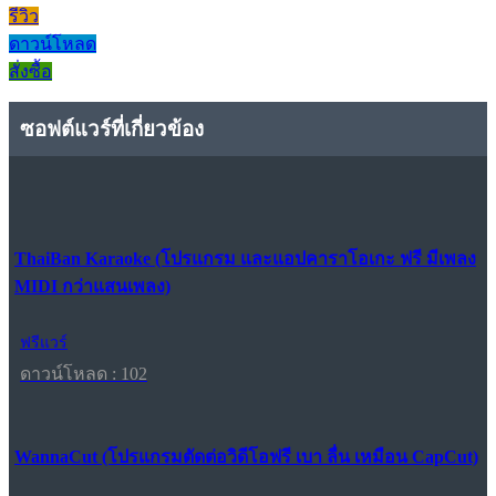
รีวิว
ดาวน์โหลด
สั่งซื้อ
ซอฟต์แวร์ที่เกี่ยวข้อง
ThaiBan Karaoke (โปรแกรม และแอปคาราโอเกะ ฟรี มีเพลง
MIDI กว่าแสนเพลง)
ฟรีแวร์
ดาวน์โหลด : 102
WannaCut (โปรแกรมตัดต่อวิดีโอฟรี เบา ลื่น เหมือน CapCut)