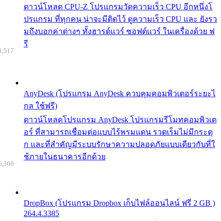
ดาวน์โหลด CPU-Z โปรแกรมวัดความเร็ว CPU อีกหนึ่งโ
ปรแกรม ที่ทุกคน น่าจะมีติดไว้ ดูความเร็ว CPU และ ยังรว
มถึงบอกค่าต่างๆ ทั้งฮารด์แวร์ ซอฟต์แวร์ ในเครื่องด้วย ฟ
รี
1,517
AnyDesk (โปรแกรม AnyDesk ควบคุมคอมพิวเตอร์ระยะไ
กล ใช้ฟรี)
ดาวน์โหลดโปรแกรม AnyDesk โปรแกรมรีโมทคอมพิวเต
อร์ ที่สามารถเชื่อมต่อแบบไร้พรมแดน รวดเร็มไม่มีกระตุ
ก และที่สำคัญมีระบบรักษาความปลอดภัยแบบเดียวกับที่ใ
ช้ภายในธนาคารอีกด้วย
6,366
DropBox (โปรแกรม Dropbox เก็บไฟล์ออนไลน์ ฟรี 2 GB )
264.4.3385