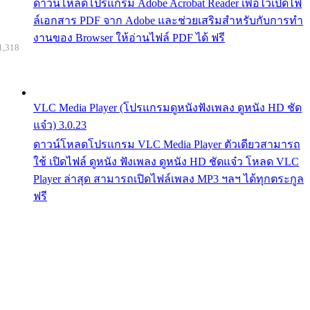
ดาวน์โหลดโปรแกรม Adobe Acrobat Reader เพื่อไว้เปิดไฟ
ล์เอกสาร PDF จาก Adobe และช่วยเสริมสำหรับกับการทำ
งานของ Browser ให้อ่านไฟล์ PDF ได้ ฟรี
1,318
VLC Media Player (โปรแกรมดูหนังฟังเพลง ดูหนัง HD ชัด
แจ๋ว) 3.0.23
ดาวน์โหลดโปรแกรม VLC Media Player ตัวเดียวสามารถ
ใช้ เปิดไฟล์ ดูหนัง ฟังเพลง ดูหนัง HD ชัดแจ๋ว โหลด VLC
Player ล่าสุด สามารถเปิดไฟล์เพลง MP3 ฯลฯ ได้ทุกตระกูล
ฟรี