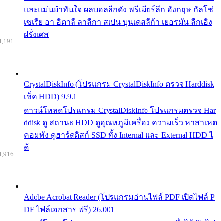
และแม่นยำทันใจ ผลบอลลีกดัง พรีเมียร์ลีก อังกฤษ กัลโช่
เซเรีย อา อิตาลี ลาลีกา สเปน บุนเดสลีก้า เยอรมัน ลีกเอิง
ฝรั่งเศส
4,191
CrystalDiskInfo (โปรแกรม CrystalDiskInfo ตรวจ Harddisk
เช็ค HDD) 9.9.1
ดาวน์โหลดโปรแกรม CrystalDiskInfo โปรแกรมตรวจ Har
ddisk ดู สถานะ HDD ดูอุณหภูมิเครื่อง ความเร็ว หาสาเหต
คอมพัง ดูฮาร์ดดิสก์ SSD ทั้ง Internal และ External HDD ไ
ด้
4,916
Adobe Acrobat Reader (โปรแกรมอ่านไฟล์ PDF เปิดไฟล์ P
DF ไฟล์เอกสาร ฟรี) 26.001