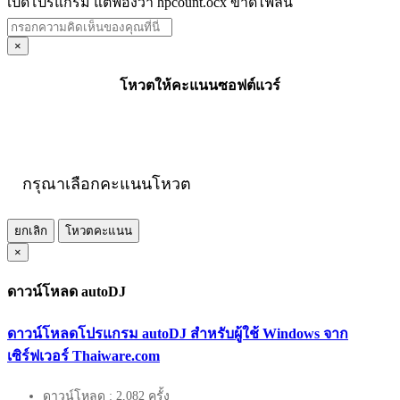
เปิดโปรแกรม แต่ฟ้องว่า hpcount.ocx ขาดไฟล์นี้
×
โหวตให้คะแนนซอฟต์แวร์
กรุณาเลือกคะแนนโหวต
ยกเลิก
โหวตคะแนน
×
ดาวน์โหลด autoDJ
ดาวน์โหลดโปรแกรม autoDJ สำหรับผู้ใช้ Windows จาก
เซิร์ฟเวอร์ Thaiware.com
ดาวน์โหลด : 2,082 ครั้ง