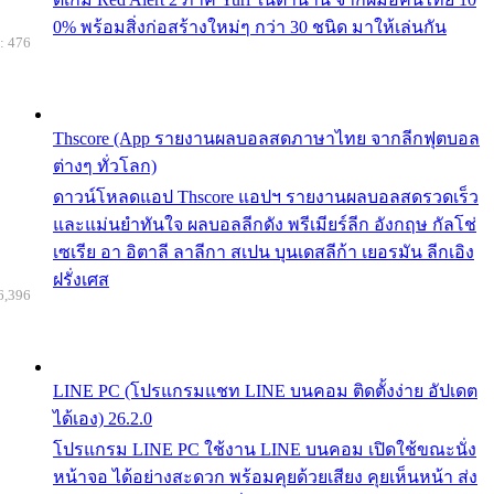
0% พร้อมสิ่งก่อสร้างใหม่ๆ กว่า 30 ชนิด มาให้เล่นกัน
: 476
Thscore (App รายงานผลบอลสดภาษาไทย จากลีกฟุตบอล
ต่างๆ ทั่วโลก)
ดาวน์โหลดแอป Thscore แอปฯ รายงานผลบอลสดรวดเร็ว
และแม่นยำทันใจ ผลบอลลีกดัง พรีเมียร์ลีก อังกฤษ กัลโช่
เซเรีย อา อิตาลี ลาลีกา สเปน บุนเดสลีก้า เยอรมัน ลีกเอิง
ฝรั่งเศส
6,396
LINE PC (โปรแกรมแชท LINE บนคอม ติดตั้งง่าย อัปเดต
ได้เอง) 26.2.0
โปรแกรม LINE PC ใช้งาน LINE บนคอม เปิดใช้ขณะนั่ง
หน้าจอ ได้อย่างสะดวก พร้อมคุยด้วยเสียง คุยเห็นหน้า ส่ง