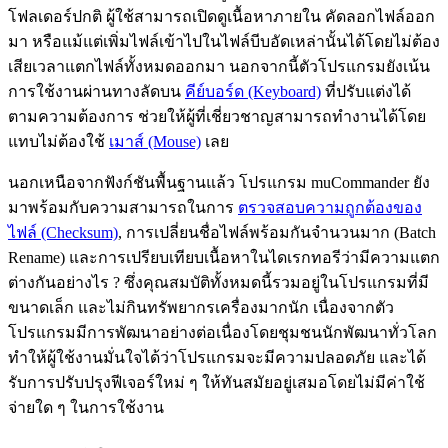
โฟลเดอร์ปกติ ผู้ใช้สามารถเปิดดูเนื้อหาภายใน คัดลอกไฟล์ออก
มา หรือแม้แต่เพิ่มไฟล์เข้าไปในไฟล์บีบอัดเหล่านั้นได้โดยไม่ต้อง
เสียเวลาแตกไฟล์ทั้งหมดออกมา นอกจากนี้ตัวโปรแกรมยังเน้น
การใช้งานผ่านทางลัดบน
คีย์บอร์ด (Keyboard)
ที่ปรับแต่งได้
ตามความต้องการ ช่วยให้ผู้ที่เชี่ยวชาญสามารถทำงานได้โดย
แทบไม่ต้องใช้
เมาส์ (Mouse)
เลย
นอกเหนือจากฟังก์ชันพื้นฐานแล้ว โปรแกรม muCommander ยัง
มาพร้อมกับความสามารถในการ
ตรวจสอบความถูกต้องของ
ไฟล์ (Checksum)
, การเปลี่ยนชื่อไฟล์พร้อมกันจำนวนมาก (Batch
Rename) และการเปรียบเทียบเนื้อหาในไดเรกทอรีว่ามีความแตก
ต่างกันอย่างไร ? ซึ่งคุณสมบัติทั้งหมดนี้รวมอยู่ในโปรแกรมที่มี
ขนาดเล็ก และไม่กินทรัพยากรเครื่องมากนัก เนื่องจากตัว
โปรแกรมมีการพัฒนาอย่างต่อเนื่องโดยชุมชนนักพัฒนาทั่วโลก
ทำให้ผู้ใช้งานมั่นใจได้ว่าโปรแกรมจะมีความปลอดภัย และได้
รับการปรับปรุงฟีเจอร์ใหม่ ๆ ให้ทันสมัยอยู่เสมอโดยไม่มีค่าใช้
จ่ายใด ๆ ในการใช้งาน