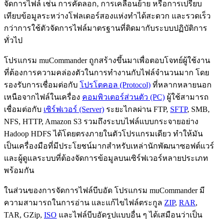
จัดการไฟล์ เช่น การคัดลอก, การเคลื่อนย้าย หรือการเปรียบ
เทียบข้อมูลระหว่างโฟลเดอร์สองแห่งทำได้สะดวก และรวดเร็ว
กว่าการใช้ตัวจัดการไฟล์มาตรฐานที่ติดมากับระบบปฏิบัติการ
ทั่วไป
โปรแกรม muCommander ถูกสร้างขึ้นมาเพื่อตอบโจทย์ผู้ใช้งาน
ที่ต้องการความคล่องตัวในการทำงานกับไฟล์จำนวนมาก โดย
รองรับการเชื่อมต่อกับ
โปรโตคอล (Protocol)
​ที่หลากหลายนอก
เหนือจากไฟล์ในเครื่อง
คอมพิวเตอร์ส่วนตัว (PC)
ผู้ใช้สามารถ
เชื่อมต่อกับ
เซิร์ฟเวอร์ (Server)
ระยะไกลผ่าน FTP,
SFTP
, SMB,
NFS, HTTP, Amazon S3 รวมถึงระบบไฟล์แบบกระจายอย่าง
Hadoop HDFS ได้โดยตรงภายในตัวโปรแกรมเดียว ทำให้มัน
เป็นเครื่องมือที่มีประโยชน์มากสำหรับเหล่านักพัฒนาซอฟต์แวร์
และผู้ดูแลระบบที่ต้องจัดการข้อมูลบนเซิร์ฟเวอร์หลายประเภท
พร้อมกัน
ในส่วนของการจัดการไฟล์บีบอัด โปรแกรม muCommander มี
ความสามารถในการอ่าน และแก้ไขไฟล์ตระกูล
ZIP
,
RAR
,
TAR, GZip,
ISO
และไฟล์บีบอัดรูปแบบอื่น ๆ ได้เสมือนว่าเป็น