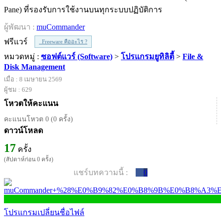
Pane) ที่รองรับการใช้งานบนทุกระบบปฏิบัติการ
ผู้พัฒนา :
muCommander
ฟรีแวร์
Freeware คืออะไร ?
หมวดหมู่ :
ซอฟต์แวร์ (Software)
>
โปรแกรมยูทิลิตี้
>
File &
Disk Management
เมื่อ : 8 เมษายน 2569
ผู้ชม : 629
โหวตให้คะแนน
คะแนนโหวต 0 (0 ครั้ง)
ดาวน์โหลด
17
ครั้ง
(สัปดาห์ก่อน 0 ครั้ง)
แชร์บทความนี้ :
0
โปรแกรมเปลี่ยนชื่อไฟล์