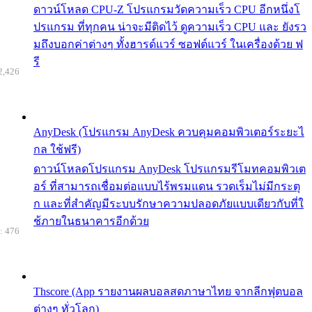
ดาวน์โหลด CPU-Z โปรแกรมวัดความเร็ว CPU อีกหนึ่งโ
ปรแกรม ที่ทุกคน น่าจะมีติดไว้ ดูความเร็ว CPU และ ยังรว
มถึงบอกค่าต่างๆ ทั้งฮารด์แวร์ ซอฟต์แวร์ ในเครื่องด้วย ฟ
รี
2,426
AnyDesk (โปรแกรม AnyDesk ควบคุมคอมพิวเตอร์ระยะไ
กล ใช้ฟรี)
ดาวน์โหลดโปรแกรม AnyDesk โปรแกรมรีโมทคอมพิวเต
อร์ ที่สามารถเชื่อมต่อแบบไร้พรมแดน รวดเร็มไม่มีกระตุ
ก และที่สำคัญมีระบบรักษาความปลอดภัยแบบเดียวกับที่ใ
ช้ภายในธนาคารอีกด้วย
: 476
Thscore (App รายงานผลบอลสดภาษาไทย จากลีกฟุตบอล
ต่างๆ ทั่วโลก)