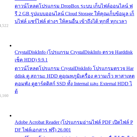
ดาวน์โหลดโปรแกรม DropBox ระบบ เก็บไฟล์ออนไลน์ ฟ
รี 2 GB รูปแบบออนไลน์ Cloud Storage ให้คุณเก็บข้อมูล เก็
บไฟล์ แชร์ไฟล์ ต่างๆ ให้คนอื่น เข้าถึงได้ ทุกที่ ทุกเวลา
4,522
CrystalDiskInfo (โปรแกรม CrystalDiskInfo ตรวจ Harddisk
เช็ค HDD) 9.9.1
ดาวน์โหลดโปรแกรม CrystalDiskInfo โปรแกรมตรวจ Har
ddisk ดู สถานะ HDD ดูอุณหภูมิเครื่อง ความเร็ว หาสาเหต
คอมพัง ดูฮาร์ดดิสก์ SSD ทั้ง Internal และ External HDD ไ
ด้
5,160
Adobe Acrobat Reader (โปรแกรมอ่านไฟล์ PDF เปิดไฟล์ P
DF ไฟล์เอกสาร ฟรี) 26.001