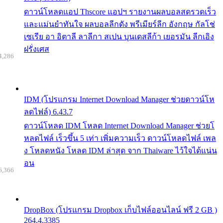
ดาวน์โหลดแอป Thscore แอปฯ รายงานผลบอลสดรวดเร็ว
และแม่นยำทันใจ ผลบอลลีกดัง พรีเมียร์ลีก อังกฤษ กัลโช่
เซเรีย อา อิตาลี ลาลีกา สเปน บุนเดสลีก้า เยอรมัน ลีกเอิง
ฝรั่งเศส
4,286
IDM (โปรแกรม Internet Download Manager ช่วยดาวน์โห
ลดไฟล์) 6.43.7
ดาวน์โหลด IDM โหลด Internet Download Manager ช่วยโ
หลดไฟล์ เร็วขึ้น 5 เท่า เพิ่มความเร็ว ดาวน์โหลดไฟล์ เพล
ง โหลดหนัง โหลด IDM ล่าสุด จาก Thaiware ไว้ใจได้แน่น
อน
6,366
DropBox (โปรแกรม Dropbox เก็บไฟล์ออนไลน์ ฟรี 2 GB )
264.4.3385