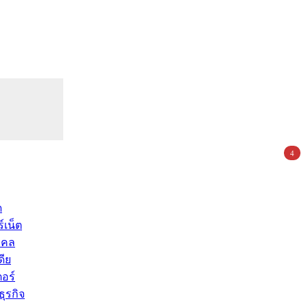
4
ด
์เน็ต
คคล
ดีย
อร์
ุรกิจ