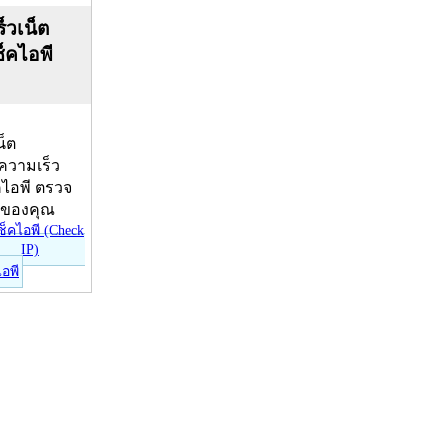
็วเน็ต
ช็คไอพี
น็ต
บความเร็ว
คไอพี ตรวจ
ีของคุณ
ไอพี