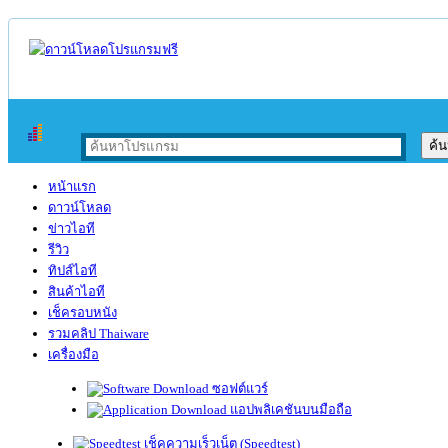
หน้าแรก
ดาวน์โหลด
ข่าวไอที
รีวิว
ทิปส์ไอที
สินค้าไอที
เช็ครอบหนัง
รวมคลิป Thaiware
เครื่องมือ
ซอฟต์แวร์
แอปพลิเคชันบนมือถือ
เช็คความเร็วเน็ต (Speedtest)