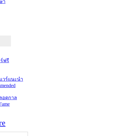
ษา
์ฟรี
แวร์แนะนำ
mended
ตลอดกาล
 Fame
re