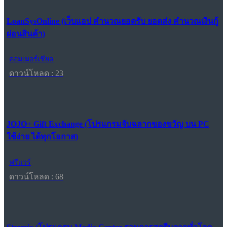
LoanSysOnline (เว็บแอป คำนวณยอดรับ ยอดส่ง คำนวณเงินกู้
ผ่อนสินค้า)
คอมเมอร์เชียล
ดาวน์โหลด : 23
JOJO+ Gift Exchange (โปรแกรมจับฉลากของขวัญ บน PC
ใช้ง่าย ได้ทุกโอกาส)
ฟรีแวร์
ดาวน์โหลด : 68