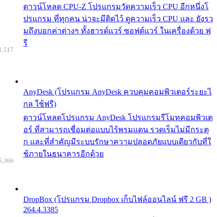
ดาวน์โหลด CPU-Z โปรแกรมวัดความเร็ว CPU อีกหนึ่งโ
ปรแกรม ที่ทุกคน น่าจะมีติดไว้ ดูความเร็ว CPU และ ยังรว
มถึงบอกค่าต่างๆ ทั้งฮารด์แวร์ ซอฟต์แวร์ ในเครื่องด้วย ฟ
รี
1,517
AnyDesk (โปรแกรม AnyDesk ควบคุมคอมพิวเตอร์ระยะไ
กล ใช้ฟรี)
ดาวน์โหลดโปรแกรม AnyDesk โปรแกรมรีโมทคอมพิวเต
อร์ ที่สามารถเชื่อมต่อแบบไร้พรมแดน รวดเร็มไม่มีกระตุ
ก และที่สำคัญมีระบบรักษาความปลอดภัยแบบเดียวกับที่ใ
ช้ภายในธนาคารอีกด้วย
6,366
DropBox (โปรแกรม Dropbox เก็บไฟล์ออนไลน์ ฟรี 2 GB )
264.4.3385