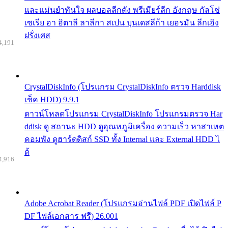
และแม่นยำทันใจ ผลบอลลีกดัง พรีเมียร์ลีก อังกฤษ กัลโช่
เซเรีย อา อิตาลี ลาลีกา สเปน บุนเดสลีก้า เยอรมัน ลีกเอิง
ฝรั่งเศส
4,191
CrystalDiskInfo (โปรแกรม CrystalDiskInfo ตรวจ Harddisk
เช็ค HDD) 9.9.1
ดาวน์โหลดโปรแกรม CrystalDiskInfo โปรแกรมตรวจ Har
ddisk ดู สถานะ HDD ดูอุณหภูมิเครื่อง ความเร็ว หาสาเหต
คอมพัง ดูฮาร์ดดิสก์ SSD ทั้ง Internal และ External HDD ไ
ด้
4,916
Adobe Acrobat Reader (โปรแกรมอ่านไฟล์ PDF เปิดไฟล์ P
DF ไฟล์เอกสาร ฟรี) 26.001