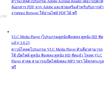
ดาวน์โหลดโปรแกรม Adobe Acrobat Reader เพื่อไว้เปิดไฟ
ล์เอกสาร PDF จาก Adobe และช่วยเสริมสำหรับกับการทำ
งานของ Browser ให้อ่านไฟล์ PDF ได้ ฟรี
1,318
VLC Media Player (โปรแกรมดูหนังฟังเพลง ดูหนัง HD ชัด
แจ๋ว) 3.0.23
ดาวน์โหลดโปรแกรม VLC Media Player ตัวเดียวสามารถ
ใช้ เปิดไฟล์ ดูหนัง ฟังเพลง ดูหนัง HD ชัดแจ๋ว โหลด VLC
Player ล่าสุด สามารถเปิดไฟล์เพลง MP3 ฯลฯ ได้ทุกตระกูล
ฟรี