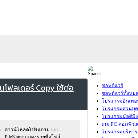
ในโฟลเดอร์ Copy ใช้ต่อ
ซอฟต์แวร์
ซอฟต์แวร์ทั้งหม
โปรแกรมอินเทอร
โปรแกรมส่วนบุ
โปรแกรมมัลติมีเ
เกม PC คอมพิวเต
ดาวน์โหลดโปรแกรม List
7
โปรแกรมบริหารธ
FileName แสดงรายชื่อไฟล์