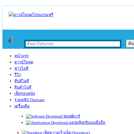
หน้าแรก
ดาวน์โหลด
ข่าวไอที
รีวิว
ทิปส์ไอที
สินค้าไอที
เช็ครอบหนัง
รวมคลิป Thaiware
เครื่องมือ
ซอฟต์แวร์
แอปพลิเคชันบนมือถือ
เช็คความเร็วเน็ต (Speedtest)