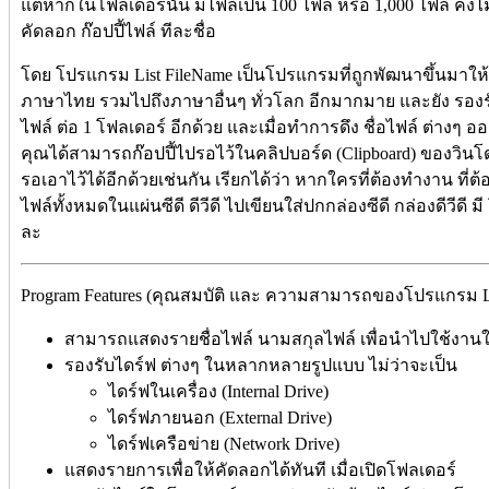
แต่หากในโฟลเดอร์นั้น มีไฟล์เป็น 100 ไฟล์ หรือ 1,000 ไฟล์ คงไม่ใ
คัดลอก ก๊อปปี้ไฟล์ ทีละชื่อ
โดย โปรแกรม List FileName เป็นโปรแกรมที่ถูกพัฒนาขึ้นมาให้ ร
ภาษาไทย รวมไปถึงภาษาอื่นๆ ทั่วโลก อีกมากมาย และยัง รองร
ไฟล์ ต่อ 1 โฟลเดอร์ อีกด้วย และเมื่อทำการดึง ชื่อไฟล์ ต่างๆ 
คุณได้สามารถก๊อปปี้ไปรอไว้ในคลิปบอร์ด (Clipboard) ของวินโ
รอเอาไว้ได้อีกด้วยเช่นกัน เรียกได้ว่า หากใครที่ต้องทำงาน ที่ต
ไฟล์ทั้งหมดในแผ่นซีดี ดีวีดี ไปเขียนใส่ปกกล่องซีดี กล่องดีวีดี 
ละ
Program Features (คุณสมบัติ และ ความสามารถของโปรแกรม List
สามารถแสดงรายชื่อไฟล์ นามสกุลไฟล์ เพื่อนำไปใช้งาน
รองรับไดร์ฟ ต่างๆ ในหลากหลายรูปแบบ ไม่ว่าจะเป็น
ไดร์ฟในเครื่อง (Internal Drive)
ไดร์ฟภายนอก (External Drive)
ไดร์ฟเครือข่าย (Network Drive)
แสดงรายการเพื่อให้คัดลอกได้ทันที เมื่อเปิดโฟลเดอร์