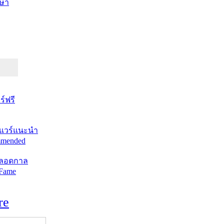
ษา
์ฟรี
แวร์แนะนำ
mended
ตลอดกาล
 Fame
re