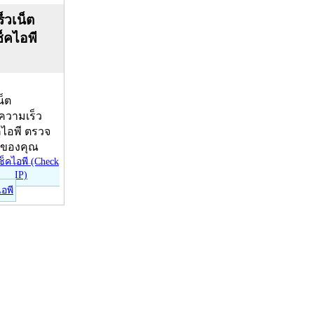
็วเน็ต
ช็คไอพี
น็ต
บความเร็ว
คไอพี ตรวจ
ีของคุณ
ไอพี