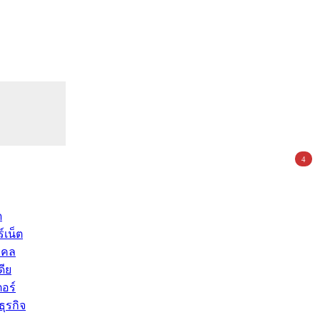
4
ด
์เน็ต
คคล
ดีย
อร์
ุรกิจ