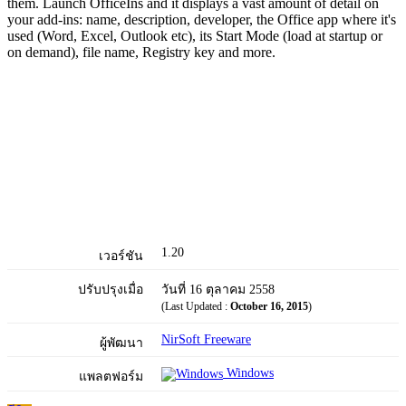
them. Launch OfficeIns and it displays a vast amount of detail on
your add-ins: name, description, developer, the Office app where it's
used (Word, Excel, Outlook etc), its Start Mode (load at startup or
on demand), file name, Registry key and more.
1.20
เวอร์ชัน
ปรับปรุงเมื่อ
วันที่ 16 ตุลาคม 2558
(Last Updated :
October 16, 2015
)
NirSoft Freeware
ผู้พัฒนา
Windows
แพลตฟอร์ม