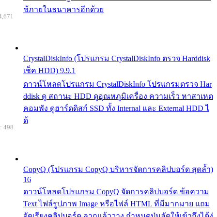
ช้ภายในธนาคารอีกด้วย
4,671
CrystalDiskInfo (โปรแกรม CrystalDiskInfo ตรวจ Harddisk
เช็ค HDD) 9.9.1
ดาวน์โหลดโปรแกรม CrystalDiskInfo โปรแกรมตรวจ Har
ddisk ดู สถานะ HDD ดูอุณหภูมิเครื่อง ความเร็ว หาสาเหต
คอมพัง ดูฮาร์ดดิสก์ SSD ทั้ง Internal และ External HDD ไ
ด้
: 498
CopyQ (โปรแกรม CopyQ บริหารจัดการคลิปบอร์ด สุดล้ำ)
16
ดาวน์โหลดโปรแกรม CopyQ จัดการคลิปบอร์ด ข้อความ
Text ไฟล์รูปภาพ Image หรือไฟล์ HTML ที่มีมากมาย แถม
จัดเรียงคลิปบอร์ด ลากแล้ววาง กำหนดปุ่มลัดให้เข้าถึงได้ง่