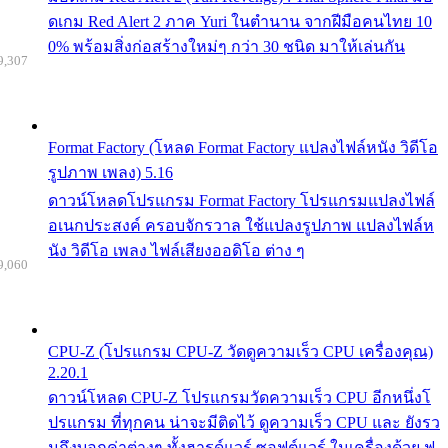
ดเกม Red Alert 2 ภาค Yuri ในตำนาน จากฝีมือคนไทย 10
0% พร้อมสิ่งก่อสร้างใหม่ๆ กว่า 30 ชนิด มาให้เล่นกัน
9,307
Format Factory (โหลด Format Factory แปลงไฟล์หนัง วิดีโอ
รูปภาพ เพลง) 5.16
ดาวน์โหลดโปรแกรม Format Factory โปรแกรมแปลงไฟล์
อเนกประสงค์ ครอบจักรวาล ใช้แปลงรูปภาพ แปลงไฟล์ห
นัง วิดีโอ เพลง ไฟล์เสียงออดิโอ ต่าง ๆ
9,060
CPU-Z (โปรแกรม CPU-Z วัดดูความเร็ว CPU เครื่องคุณ)
2.20.1
ดาวน์โหลด CPU-Z โปรแกรมวัดความเร็ว CPU อีกหนึ่งโ
ปรแกรม ที่ทุกคน น่าจะมีติดไว้ ดูความเร็ว CPU และ ยังรว
มถึงบอกค่าต่างๆ ทั้งฮารด์แวร์ ซอฟต์แวร์ ในเครื่องด้วย ฟ