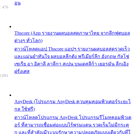
อน
: 476
Thscore (App รายงานผลบอลสดภาษาไทย จากลีกฟุตบอล
ต่างๆ ทั่วโลก)
ดาวน์โหลดแอป Thscore แอปฯ รายงานผลบอลสดรวดเร็ว
และแม่นยำทันใจ ผลบอลลีกดัง พรีเมียร์ลีก อังกฤษ กัลโช่
เซเรีย อา อิตาลี ลาลีกา สเปน บุนเดสลีก้า เยอรมัน ลีกเอิง
ฝรั่งเศส
2,691
AnyDesk (โปรแกรม AnyDesk ควบคุมคอมพิวเตอร์ระยะไ
กล ใช้ฟรี)
ดาวน์โหลดโปรแกรม AnyDesk โปรแกรมรีโมทคอมพิวเต
อร์ ที่สามารถเชื่อมต่อแบบไร้พรมแดน รวดเร็มไม่มีกระตุ
ก และที่สำคัญมีระบบรักษาความปลอดภัยแบบเดียวกับที่ใ