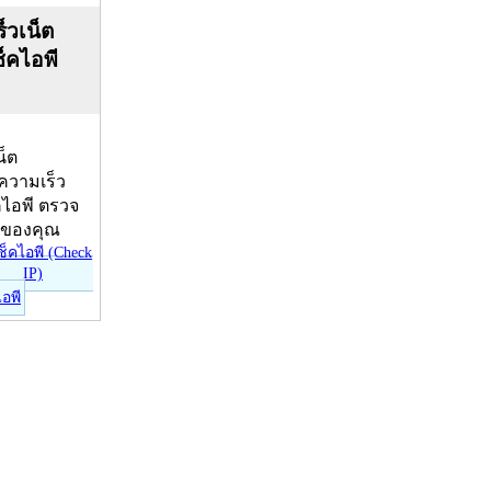
็วเน็ต
ช็คไอพี
น็ต
บความเร็ว
คไอพี ตรวจ
ีของคุณ
ไอพี