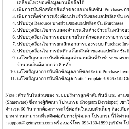
เคลื่อนไหวของข้อมูลผ่านมือถือได้
เพิ่มการบันทึกสต๊อกสินค้าของแอปพลิเคชัน iPurchases กรณ
เพิ่มการตั้งค่าการแจ้งเตือนประจำวันของแอปพลิเคชัน iP
ปรับปรุง Resource บางส่วนของแอปพลิเคชัน iPurchases
ปรับปรุงเงื่อนไขการแสดงจำนวนเงินค้างชำระในหน้าจอ
ปรับปรุงเงื่อนไขการมอบหมายในหน้าจอแสดงรายการของ
ปรับปรุงเงื่อนไขการยกเลิกเอกสารของระบบ Purchase Inv
ปรับปรุงเงื่อนไขการบันทึกสต๊อกสินค้าของแอปพลิเคชัน i
แก้ไขปัญหาการบันทึกข้อมูลจำนวนเงินที่รับชำระของระบบ P
จำนวนเงินมีมากกว่า 8 หลัก
แก้ไขปัญหาการบันทึกข้อมูลภาษีของระบบ Purchase Invoice
แก้ไขปัญหาการบันทึกข้อมูล Notic Template ของระบบ Chatt
Note : สำหรับในส่วนของ ระบบบริหารลูกค้าสัมพันธ์ และ งานขา
(Shareware) ซึ่งทางผู้พัฒนา โปรแกรม (Program Developer) เข
จำนวน 60 วัน หากต้องการจะใช้ต่อกันในแบบตัวเต็มๆ ต้องเสียค
บาท ท่านสามารถที่จะติดต่อกับทางผู้พัฒนา โปรแกรมนี้ได้ผ่าน
: support@getmycrm.com หรือเบอร์โทร 093-130-1899 (บริษัท โปร