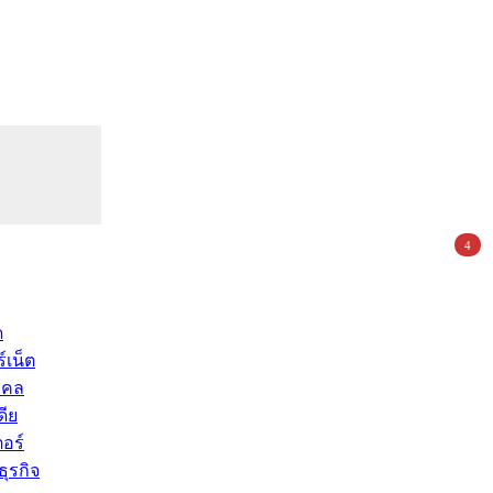
4
ด
์เน็ต
คคล
ดีย
อร์
ุรกิจ