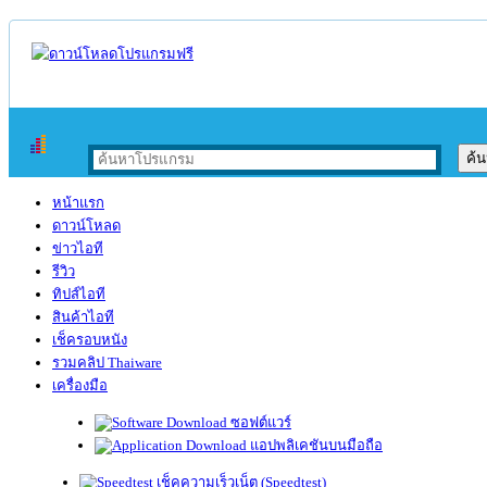
หน้าแรก
ดาวน์โหลด
ข่าวไอที
รีวิว
ทิปส์ไอที
สินค้าไอที
เช็ครอบหนัง
รวมคลิป Thaiware
เครื่องมือ
ซอฟต์แวร์
แอปพลิเคชันบนมือถือ
เช็คความเร็วเน็ต (Speedtest)