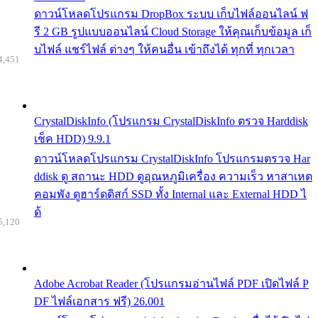
ดาวน์โหลดโปรแกรม DropBox ระบบ เก็บไฟล์ออนไลน์ ฟ
รี 2 GB รูปแบบออนไลน์ Cloud Storage ให้คุณเก็บข้อมูล เก็
บไฟล์ แชร์ไฟล์ ต่างๆ ให้คนอื่น เข้าถึงได้ ทุกที่ ทุกเวลา
4,451
CrystalDiskInfo (โปรแกรม CrystalDiskInfo ตรวจ Harddisk
เช็ค HDD) 9.9.1
ดาวน์โหลดโปรแกรม CrystalDiskInfo โปรแกรมตรวจ Har
ddisk ดู สถานะ HDD ดูอุณหภูมิเครื่อง ความเร็ว หาสาเหต
คอมพัง ดูฮาร์ดดิสก์ SSD ทั้ง Internal และ External HDD ไ
ด้
5,120
Adobe Acrobat Reader (โปรแกรมอ่านไฟล์ PDF เปิดไฟล์ P
DF ไฟล์เอกสาร ฟรี) 26.001