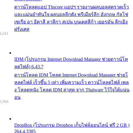
ดาวน์โหลดแอป Thscore แอปฯ รายงานผลบอลสดรวดเร็ว
และแม่นยำทันใจ ผลบอลลีกดัง พรีเมียร์ลีก อังกฤษ กัลโช่
เซเรีย อา อิตาลี ลาลีกา สเปน บุนเดสลีก้า เยอรมัน ลีกเอิง
ฝรั่งเศส
4,241
IDM (โปรแกรม Internet Download Manager ช่วยดาวน์โห
ลดไฟล์) 6.43.7
ดาวน์โหลด IDM โหลด Internet Download Manager ช่วยโ
หลดไฟล์ เร็วขึ้น 5 เท่า เพิ่มความเร็ว ดาวน์โหลดไฟล์ เพล
ง โหลดหนัง โหลด IDM ล่าสุด จาก Thaiware ไว้ใจได้แน่น
อน
6,366
DropBox (โปรแกรม Dropbox เก็บไฟล์ออนไลน์ ฟรี 2 GB )
264.4.3385