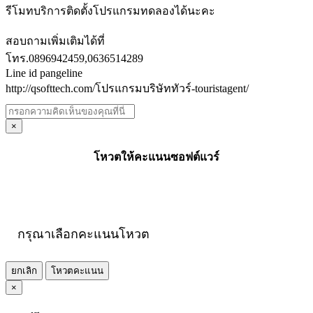
รีโมทบริการติดตั้งโปรแกรมทดลองได้นะคะ
สอบถามเพิ่มเติมได้ที่
โทร.0896942459,0636514289
Line id pangeline
http://qsofttech.com/โปรแกรมบริษัททัวร์-touristagent/
×
โหวตให้คะแนนซอฟต์แวร์
กรุณาเลือกคะแนนโหวต
ยกเลิก
โหวตคะแนน
×