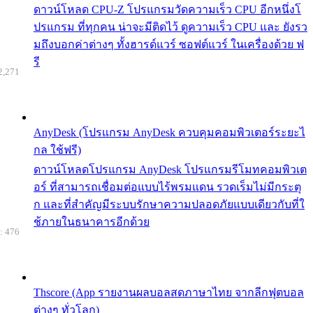
ดาวน์โหลด CPU-Z โปรแกรมวัดความเร็ว CPU อีกหนึ่งโ
ปรแกรม ที่ทุกคน น่าจะมีติดไว้ ดูความเร็ว CPU และ ยังรว
มถึงบอกค่าต่างๆ ทั้งฮารด์แวร์ ซอฟต์แวร์ ในเครื่องด้วย ฟ
รี
2,271
AnyDesk (โปรแกรม AnyDesk ควบคุมคอมพิวเตอร์ระยะไ
กล ใช้ฟรี)
ดาวน์โหลดโปรแกรม AnyDesk โปรแกรมรีโมทคอมพิวเต
อร์ ที่สามารถเชื่อมต่อแบบไร้พรมแดน รวดเร็มไม่มีกระตุ
ก และที่สำคัญมีระบบรักษาความปลอดภัยแบบเดียวกับที่ใ
ช้ภายในธนาคารอีกด้วย
: 476
Thscore (App รายงานผลบอลสดภาษาไทย จากลีกฟุตบอล
ต่างๆ ทั่วโลก)