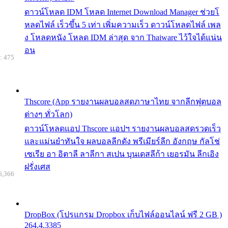
ดาวน์โหลด IDM โหลด Internet Download Manager ช่วยโ
หลดไฟล์ เร็วขึ้น 5 เท่า เพิ่มความเร็ว ดาวน์โหลดไฟล์ เพล
ง โหลดหนัง โหลด IDM ล่าสุด จาก Thaiware ไว้ใจได้แน่น
อน
: 475
Thscore (App รายงานผลบอลสดภาษาไทย จากลีกฟุตบอล
ต่างๆ ทั่วโลก)
ดาวน์โหลดแอป Thscore แอปฯ รายงานผลบอลสดรวดเร็ว
และแม่นยำทันใจ ผลบอลลีกดัง พรีเมียร์ลีก อังกฤษ กัลโช่
เซเรีย อา อิตาลี ลาลีกา สเปน บุนเดสลีก้า เยอรมัน ลีกเอิง
ฝรั่งเศส
6,366
DropBox (โปรแกรม Dropbox เก็บไฟล์ออนไลน์ ฟรี 2 GB )
264.4.3385