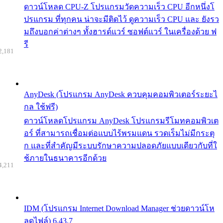
ดาวน์โหลด CPU-Z โปรแกรมวัดความเร็ว CPU อีกหนึ่งโ
ปรแกรม ที่ทุกคน น่าจะมีติดไว้ ดูความเร็ว CPU และ ยังรว
มถึงบอกค่าต่างๆ ทั้งฮารด์แวร์ ซอฟต์แวร์ ในเครื่องด้วย ฟ
รี
2,181
AnyDesk (โปรแกรม AnyDesk ควบคุมคอมพิวเตอร์ระยะไ
กล ใช้ฟรี)
ดาวน์โหลดโปรแกรม AnyDesk โปรแกรมรีโมทคอมพิวเต
อร์ ที่สามารถเชื่อมต่อแบบไร้พรมแดน รวดเร็มไม่มีกระตุ
ก และที่สำคัญมีระบบรักษาความปลอดภัยแบบเดียวกับที่ใ
ช้ภายในธนาคารอีกด้วย
4,211
IDM (โปรแกรม Internet Download Manager ช่วยดาวน์โห
ลดไฟล์) 6.43.7