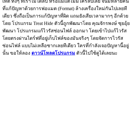
เหต ทั้งๆ ที่เราไม่ได้ลบ หรือแม้แต่ไม่มีใครลบเลย จนมีหลายคน
ที่แก้ปัญหาด้วยการฟอแมต (Format) ล้างเครื่องใหม่กันไปเลยที
เดียว ซึ่งถือเป็นการแก้ปัญหาที่ผิด แถมยังเสียเวลามากๆ อีกด้วย
โดย โปรแกรม Treat Hide ตัวนี้ถูกพัฒนาโดย คุณจักรพงษ์ ซุยอุ้ย
พัฒนา โปรแกรมแก้ไวรัสซ่อนไฟล์ ออกมา โดยเข้าไปแก้ไวรัส
โดยตรงผ่านไดร์ฟที่อยู่เก็บไฟล์ของมันจริงๆ โดยจัดการไวรัส
ซ่อนไฟล์ แบบไม่เหลือซากเลยทีเดียว ใครที่กำลังเจอปัญหานี้อยู่
นั้น ขอให้ลอง
ดาวน์โหลดโปรแกรม
ตัวนี้ไปใช้ดูได้เลยนะ