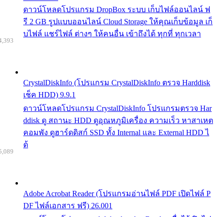
ดาวน์โหลดโปรแกรม DropBox ระบบ เก็บไฟล์ออนไลน์ ฟ
รี 2 GB รูปแบบออนไลน์ Cloud Storage ให้คุณเก็บข้อมูล เก็
บไฟล์ แชร์ไฟล์ ต่างๆ ให้คนอื่น เข้าถึงได้ ทุกที่ ทุกเวลา
4,393
CrystalDiskInfo (โปรแกรม CrystalDiskInfo ตรวจ Harddisk
เช็ค HDD) 9.9.1
ดาวน์โหลดโปรแกรม CrystalDiskInfo โปรแกรมตรวจ Har
ddisk ดู สถานะ HDD ดูอุณหภูมิเครื่อง ความเร็ว หาสาเหต
คอมพัง ดูฮาร์ดดิสก์ SSD ทั้ง Internal และ External HDD ไ
ด้
5,089
Adobe Acrobat Reader (โปรแกรมอ่านไฟล์ PDF เปิดไฟล์ P
DF ไฟล์เอกสาร ฟรี) 26.001