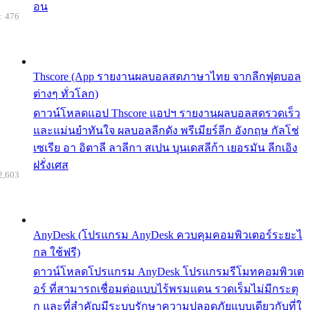
อน
: 476
Thscore (App รายงานผลบอลสดภาษาไทย จากลีกฟุตบอล
ต่างๆ ทั่วโลก)
ดาวน์โหลดแอป Thscore แอปฯ รายงานผลบอลสดรวดเร็ว
และแม่นยำทันใจ ผลบอลลีกดัง พรีเมียร์ลีก อังกฤษ กัลโช่
เซเรีย อา อิตาลี ลาลีกา สเปน บุนเดสลีก้า เยอรมัน ลีกเอิง
ฝรั่งเศส
2,603
AnyDesk (โปรแกรม AnyDesk ควบคุมคอมพิวเตอร์ระยะไ
กล ใช้ฟรี)
ดาวน์โหลดโปรแกรม AnyDesk โปรแกรมรีโมทคอมพิวเต
อร์ ที่สามารถเชื่อมต่อแบบไร้พรมแดน รวดเร็มไม่มีกระตุ
ก และที่สำคัญมีระบบรักษาความปลอดภัยแบบเดียวกับที่ใ