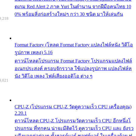
ดเกม Red Alert 2 ภาค Yuri ในตำนาน จากฝีมือคนไทย 10
0% พร้อมสิ่งก่อสร้างใหม่ๆ กว่า 30 ชนิด มาให้เล่นกัน
9,218
Format Factory (โหลด Format Factory แปลงไฟล์หนัง วิดีโอ
รูปภาพ เพลง) 5.16
ดาวน์โหลดโปรแกรม Format Factory โปรแกรมแปลงไฟล์
อเนกประสงค์ ครอบจักรวาล ใช้แปลงรูปภาพ แปลงไฟล์ห
นัง วิดีโอ เพลง ไฟล์เสียงออดิโอ ต่าง ๆ
9,021
CPU-Z (โปรแกรม CPU-Z วัดดูความเร็ว CPU เครื่องคุณ)
2.20.1
ดาวน์โหลด CPU-Z โปรแกรมวัดความเร็ว CPU อีกหนึ่งโ
ปรแกรม ที่ทุกคน น่าจะมีติดไว้ ดูความเร็ว CPU และ ยังรว
มถึงบอกค่าต่างๆ ทั้งฮารด์แวร์ ซอฟต์แวร์ ในเครื่องด้วย ฟ