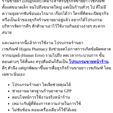
ร้านขายยา (DrugStore) เหมาะสำหรับธุรกิจขายยา เวชภัณฑ์
ตั้งแต่ขนาดเล็ก จนไปถึงขนาดใหญ่ แต่เป็นร้านทั่วๆ ไป ที่ไม่มี
ความยุ่งยากซับซ้อนอะไรมาก เรียกได้ว่า ใครที่คิดจะเปิดธุรกิจ
หรือเป็นเจ้าของธุรกิจร้านขายยาอยู่แล้ว อยากได้โปรแกรม
บริหารจัดการดีๆ สักตัวมาเอาไว้ใช้งานกันอย่างง่ายๆ สะดวก
สบาย
และนอกจากนี้แล้วการใช้งาน โปรแกรมร้านยา
เวชภัณฑ์ Hygeia Pharmacy ยังช่วยลดโอกาสการเกิดข้อผิดพลาด
จากมนุษย์ (Human Error) รวมไปถึง ลดเวลากระบวนการ ขั้น
ตอนต่างๆ ให้สั้นลง สรุปคือมันก็ถือเป็น
โปรแกรมขายหน้าร้าน
ดีๆ ตัวนึง แต่ถูกพัฒนาขึ้นมาเพื่อธุรกิจร้านขายยา เวชภัณฑ์ โดย
เฉพาะนั่นเอง
โปรแกรมร้านยา ไฮเจียช่วยคุณได้
ช่วยงานมาตรฐานร้านยาตาม GPP
ตอบโจทย์การใช้งานจริงหน้าร้าน
เหมาะกับผู้ที่ต้องการความง่ายในการใช้
ไม่ซับซ้อน คอมเครื่องเดียวก็ใช้ได้เลย