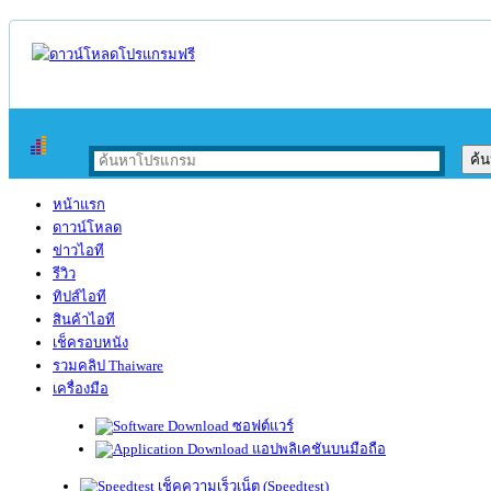
หน้าแรก
ดาวน์โหลด
ข่าวไอที
รีวิว
ทิปส์ไอที
สินค้าไอที
เช็ครอบหนัง
รวมคลิป Thaiware
เครื่องมือ
ซอฟต์แวร์
แอปพลิเคชันบนมือถือ
เช็คความเร็วเน็ต (Speedtest)