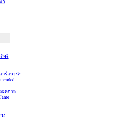
ษา
์ฟรี
แวร์แนะนำ
mended
ตลอดกาล
 Fame
re