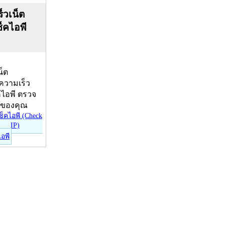
็วเน็ต
ช็คไอพี
น็ต
บความเร็ว
คไอพี ตรวจ
ีของคุณ
ไอพี