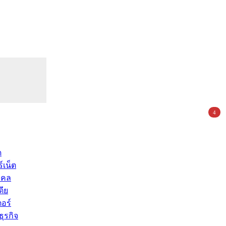
4
ด
์เน็ต
คคล
ดีย
อร์
ุรกิจ