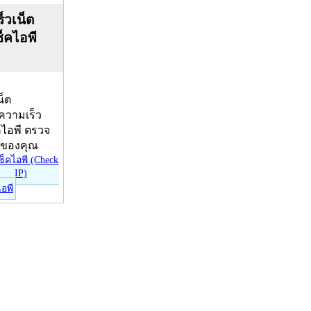
็วเน็ต
ช็คไอพี
น็ต
บความเร็ว
คไอพี ตรวจ
ีของคุณ
ไอพี