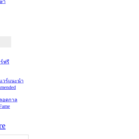
ษา
์ฟรี
แวร์แนะนำ
mended
ตลอดกาล
 Fame
re