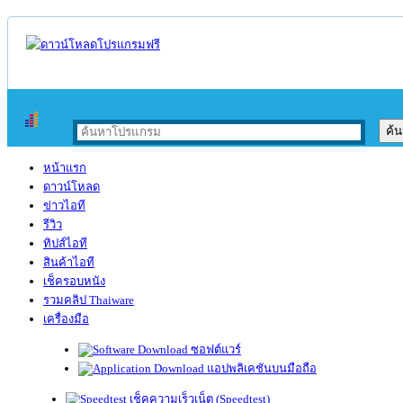
หน้าแรก
ดาวน์โหลด
ข่าวไอที
รีวิว
ทิปส์ไอที
สินค้าไอที
เช็ครอบหนัง
รวมคลิป Thaiware
เครื่องมือ
ซอฟต์แวร์
แอปพลิเคชันบนมือถือ
เช็คความเร็วเน็ต (Speedtest)