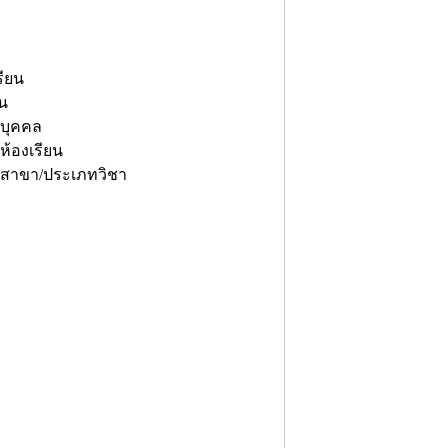
รียน
ยน
ยบุคคล
้องเรียน
ยสาขา/ประเภทวิชา