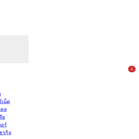
4
ด
์เน็ต
คคล
ดีย
อร์
ุรกิจ