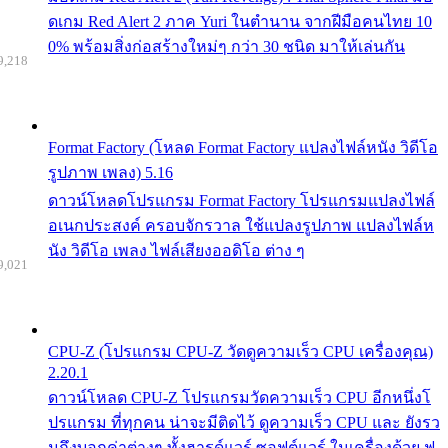
ดเกม Red Alert 2 ภาค Yuri ในตำนาน จากฝีมือคนไทย 10
0% พร้อมสิ่งก่อสร้างใหม่ๆ กว่า 30 ชนิด มาให้เล่นกัน
9,218
Format Factory (โหลด Format Factory แปลงไฟล์หนัง วิดีโอ
รูปภาพ เพลง) 5.16
ดาวน์โหลดโปรแกรม Format Factory โปรแกรมแปลงไฟล์
อเนกประสงค์ ครอบจักรวาล ใช้แปลงรูปภาพ แปลงไฟล์ห
นัง วิดีโอ เพลง ไฟล์เสียงออดิโอ ต่าง ๆ
9,021
CPU-Z (โปรแกรม CPU-Z วัดดูความเร็ว CPU เครื่องคุณ)
2.20.1
ดาวน์โหลด CPU-Z โปรแกรมวัดความเร็ว CPU อีกหนึ่งโ
ปรแกรม ที่ทุกคน น่าจะมีติดไว้ ดูความเร็ว CPU และ ยังรว
มถึงบอกค่าต่างๆ ทั้งฮารด์แวร์ ซอฟต์แวร์ ในเครื่องด้วย ฟ