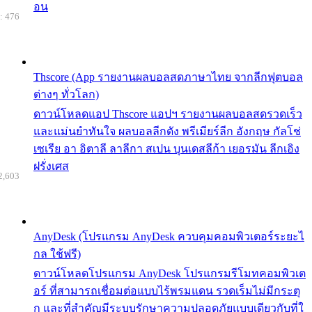
อน
: 476
Thscore (App รายงานผลบอลสดภาษาไทย จากลีกฟุตบอล
ต่างๆ ทั่วโลก)
ดาวน์โหลดแอป Thscore แอปฯ รายงานผลบอลสดรวดเร็ว
และแม่นยำทันใจ ผลบอลลีกดัง พรีเมียร์ลีก อังกฤษ กัลโช่
เซเรีย อา อิตาลี ลาลีกา สเปน บุนเดสลีก้า เยอรมัน ลีกเอิง
ฝรั่งเศส
2,603
AnyDesk (โปรแกรม AnyDesk ควบคุมคอมพิวเตอร์ระยะไ
กล ใช้ฟรี)
ดาวน์โหลดโปรแกรม AnyDesk โปรแกรมรีโมทคอมพิวเต
อร์ ที่สามารถเชื่อมต่อแบบไร้พรมแดน รวดเร็มไม่มีกระตุ
ก และที่สำคัญมีระบบรักษาความปลอดภัยแบบเดียวกับที่ใ