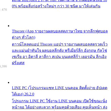
0% พร้อมสิ่งก่อสร้างใหม่ๆ กว่า 30 ชนิด มาให้เล่นกัน
: 476
Thscore (App รายงานผลบอลสดภาษาไทย จากลีกฟุตบอล
ต่างๆ ทั่วโลก)
ดาวน์โหลดแอป Thscore แอปฯ รายงานผลบอลสดรวดเร็ว
และแม่นยำทันใจ ผลบอลลีกดัง พรีเมียร์ลีก อังกฤษ กัลโช่
เซเรีย อา อิตาลี ลาลีกา สเปน บุนเดสลีก้า เยอรมัน ลีกเอิง
ฝรั่งเศส
6,396
LINE PC (โปรแกรมแชท LINE บนคอม ติดตั้งง่าย อัปเดต
ได้เอง) 26.2.0
โปรแกรม LINE PC ใช้งาน LINE บนคอม เปิดใช้ขณะนั่ง
หน้าจอ ได้อย่างสะดวก พร้อมคุยด้วยเสียง คุยเห็นหน้า ส่ง