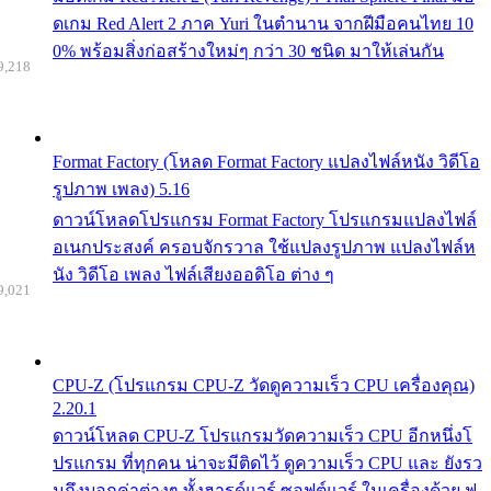
ดเกม Red Alert 2 ภาค Yuri ในตำนาน จากฝีมือคนไทย 10
0% พร้อมสิ่งก่อสร้างใหม่ๆ กว่า 30 ชนิด มาให้เล่นกัน
9,218
Format Factory (โหลด Format Factory แปลงไฟล์หนัง วิดีโอ
รูปภาพ เพลง) 5.16
ดาวน์โหลดโปรแกรม Format Factory โปรแกรมแปลงไฟล์
อเนกประสงค์ ครอบจักรวาล ใช้แปลงรูปภาพ แปลงไฟล์ห
นัง วิดีโอ เพลง ไฟล์เสียงออดิโอ ต่าง ๆ
9,021
CPU-Z (โปรแกรม CPU-Z วัดดูความเร็ว CPU เครื่องคุณ)
2.20.1
ดาวน์โหลด CPU-Z โปรแกรมวัดความเร็ว CPU อีกหนึ่งโ
ปรแกรม ที่ทุกคน น่าจะมีติดไว้ ดูความเร็ว CPU และ ยังรว
มถึงบอกค่าต่างๆ ทั้งฮารด์แวร์ ซอฟต์แวร์ ในเครื่องด้วย ฟ