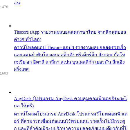
อน
: 476
Thscore (App รายงานผลบอลสดภาษาไทย จากลีกฟุตบอล
ต่างๆ ทั่วโลก)
ดาวน์โหลดแอป Thscore แอปฯ รายงานผลบอลสดรวดเร็ว
และแม่นยำทันใจ ผลบอลลีกดัง พรีเมียร์ลีก อังกฤษ กัลโช่
เซเรีย อา อิตาลี ลาลีกา สเปน บุนเดสลีก้า เยอรมัน ลีกเอิง
ฝรั่งเศส
2,603
AnyDesk (โปรแกรม AnyDesk ควบคุมคอมพิวเตอร์ระยะไ
กล ใช้ฟรี)
ดาวน์โหลดโปรแกรม AnyDesk โปรแกรมรีโมทคอมพิวเต
อร์ ที่สามารถเชื่อมต่อแบบไร้พรมแดน รวดเร็มไม่มีกระตุ
ก และที่สำคัญมีระบบรักษาความปลอดภัยแบบเดียวกับที่ใ