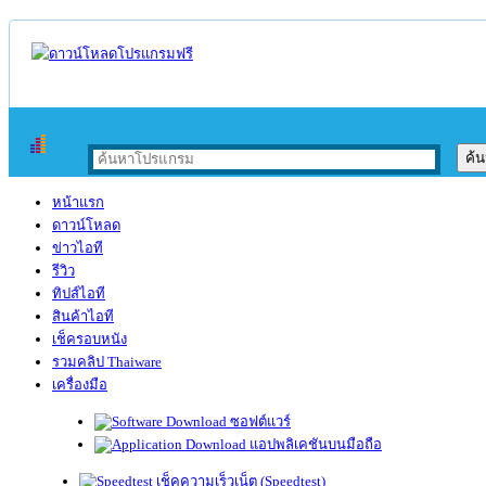
หน้าแรก
ดาวน์โหลด
ข่าวไอที
รีวิว
ทิปส์ไอที
สินค้าไอที
เช็ครอบหนัง
รวมคลิป Thaiware
เครื่องมือ
ซอฟต์แวร์
แอปพลิเคชันบนมือถือ
เช็คความเร็วเน็ต (Speedtest)