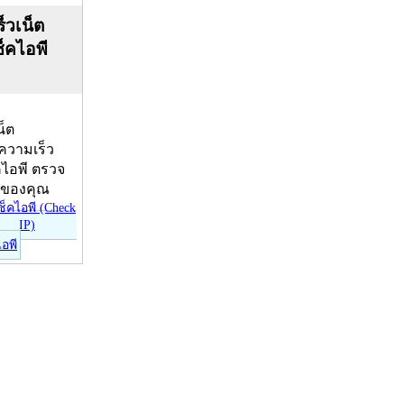
็วเน็ต
ช็คไอพี
น็ต
บความเร็ว
คไอพี ตรวจ
ีของคุณ
ไอพี