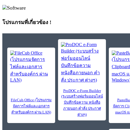
โปรแกรมที่เกี่ยวข้อง !
ProDOC e-Form Builder
(ระบบสร้างฟอร์มออนไลน์
FileCub Office (โปรแกรม
PasteBa
บันทึกข้อความ หนังสือ
จัดการไฟล์และเอกสาร
จัดการ Cl
ภายนอก คำสั่ง ประกาศ
สำหรับองค์กร ผ่าน LAN)
macOS แ
ต่างๆ)