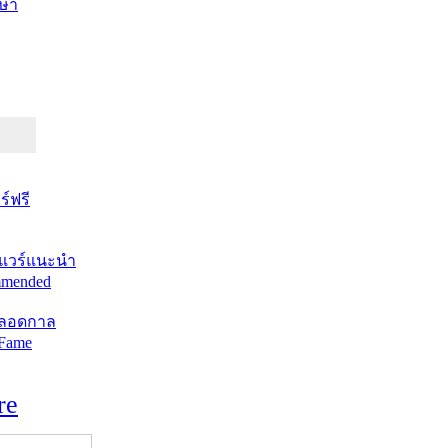
ษา
์ฟรี
แวร์แนะนำ
mended
ตลอดกาล
 Fame
re