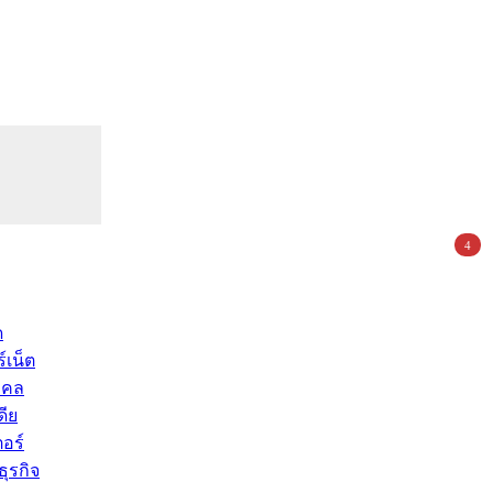
4
ด
์เน็ต
คคล
ดีย
อร์
ุรกิจ