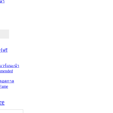
ษา
์ฟรี
แวร์แนะนำ
mended
ตลอดกาล
 Fame
re