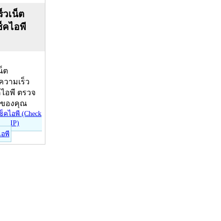
็วเน็ต
ช็คไอพี
น็ต
บความเร็ว
คไอพี ตรวจ
ีของคุณ
ไอพี