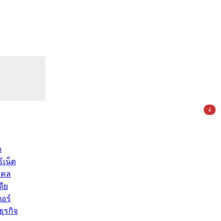
4
ด
์เน็ต
คคล
ดีย
อร์
ุรกิจ