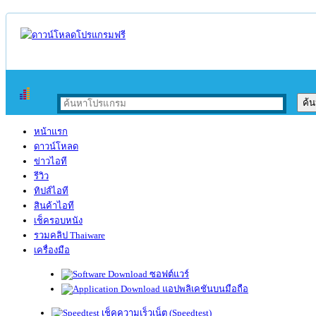
หน้าแรก
ดาวน์โหลด
ข่าวไอที
รีวิว
ทิปส์ไอที
สินค้าไอที
เช็ครอบหนัง
รวมคลิป Thaiware
เครื่องมือ
ซอฟต์แวร์
แอปพลิเคชันบนมือถือ
เช็คความเร็วเน็ต (Speedtest)