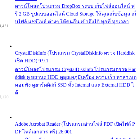
ดาวน์โหลดโปรแกรม DropBox ระบบ เก็บไฟล์ออนไลน์ ฟ
รี 2 GB รูปแบบออนไลน์ Cloud Storage ให้คุณเก็บข้อมูล เก็
บไฟล์ แชร์ไฟล์ ต่างๆ ให้คนอื่น เข้าถึงได้ ทุกที่ ทุกเวลา
4,451
CrystalDiskInfo (โปรแกรม CrystalDiskInfo ตรวจ Harddisk
เช็ค HDD) 9.9.1
ดาวน์โหลดโปรแกรม CrystalDiskInfo โปรแกรมตรวจ Har
ddisk ดู สถานะ HDD ดูอุณหภูมิเครื่อง ความเร็ว หาสาเหต
คอมพัง ดูฮาร์ดดิสก์ SSD ทั้ง Internal และ External HDD ไ
ด้
5,120
Adobe Acrobat Reader (โปรแกรมอ่านไฟล์ PDF เปิดไฟล์ P
DF ไฟล์เอกสาร ฟรี) 26.001