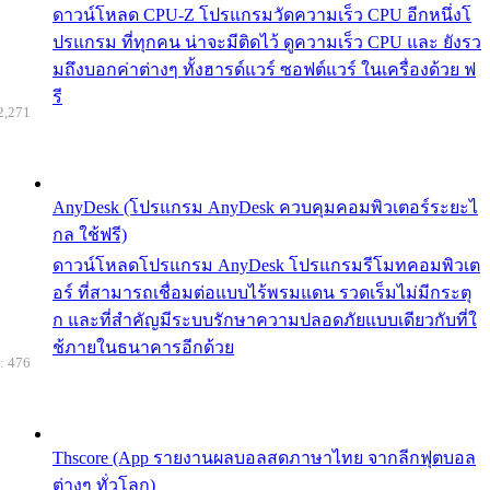
ดาวน์โหลด CPU-Z โปรแกรมวัดความเร็ว CPU อีกหนึ่งโ
ปรแกรม ที่ทุกคน น่าจะมีติดไว้ ดูความเร็ว CPU และ ยังรว
มถึงบอกค่าต่างๆ ทั้งฮารด์แวร์ ซอฟต์แวร์ ในเครื่องด้วย ฟ
รี
2,271
AnyDesk (โปรแกรม AnyDesk ควบคุมคอมพิวเตอร์ระยะไ
กล ใช้ฟรี)
ดาวน์โหลดโปรแกรม AnyDesk โปรแกรมรีโมทคอมพิวเต
อร์ ที่สามารถเชื่อมต่อแบบไร้พรมแดน รวดเร็มไม่มีกระตุ
ก และที่สำคัญมีระบบรักษาความปลอดภัยแบบเดียวกับที่ใ
ช้ภายในธนาคารอีกด้วย
: 476
Thscore (App รายงานผลบอลสดภาษาไทย จากลีกฟุตบอล
ต่างๆ ทั่วโลก)