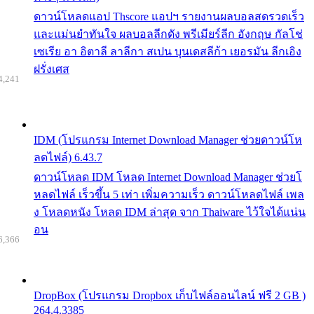
ดาวน์โหลดแอป Thscore แอปฯ รายงานผลบอลสดรวดเร็ว
และแม่นยำทันใจ ผลบอลลีกดัง พรีเมียร์ลีก อังกฤษ กัลโช่
เซเรีย อา อิตาลี ลาลีกา สเปน บุนเดสลีก้า เยอรมัน ลีกเอิง
ฝรั่งเศส
4,241
IDM (โปรแกรม Internet Download Manager ช่วยดาวน์โห
ลดไฟล์) 6.43.7
ดาวน์โหลด IDM โหลด Internet Download Manager ช่วยโ
หลดไฟล์ เร็วขึ้น 5 เท่า เพิ่มความเร็ว ดาวน์โหลดไฟล์ เพล
ง โหลดหนัง โหลด IDM ล่าสุด จาก Thaiware ไว้ใจได้แน่น
อน
6,366
DropBox (โปรแกรม Dropbox เก็บไฟล์ออนไลน์ ฟรี 2 GB )
264.4.3385