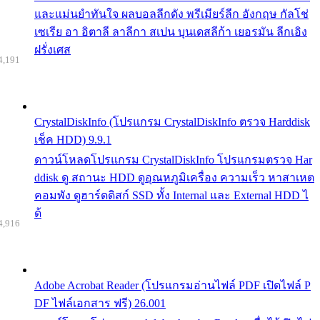
และแม่นยำทันใจ ผลบอลลีกดัง พรีเมียร์ลีก อังกฤษ กัลโช่
เซเรีย อา อิตาลี ลาลีกา สเปน บุนเดสลีก้า เยอรมัน ลีกเอิง
ฝรั่งเศส
4,191
CrystalDiskInfo (โปรแกรม CrystalDiskInfo ตรวจ Harddisk
เช็ค HDD) 9.9.1
ดาวน์โหลดโปรแกรม CrystalDiskInfo โปรแกรมตรวจ Har
ddisk ดู สถานะ HDD ดูอุณหภูมิเครื่อง ความเร็ว หาสาเหต
คอมพัง ดูฮาร์ดดิสก์ SSD ทั้ง Internal และ External HDD ไ
ด้
4,916
Adobe Acrobat Reader (โปรแกรมอ่านไฟล์ PDF เปิดไฟล์ P
DF ไฟล์เอกสาร ฟรี) 26.001