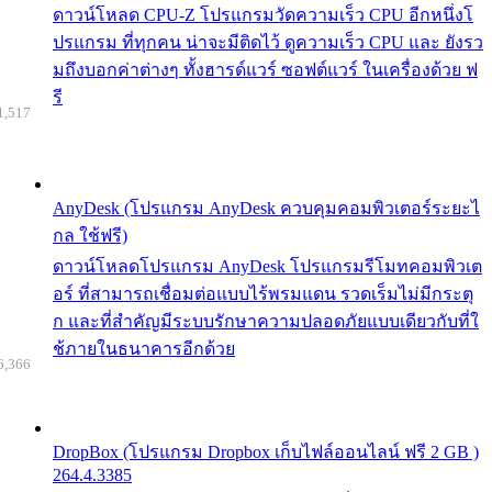
ดาวน์โหลด CPU-Z โปรแกรมวัดความเร็ว CPU อีกหนึ่งโ
ปรแกรม ที่ทุกคน น่าจะมีติดไว้ ดูความเร็ว CPU และ ยังรว
มถึงบอกค่าต่างๆ ทั้งฮารด์แวร์ ซอฟต์แวร์ ในเครื่องด้วย ฟ
รี
1,517
AnyDesk (โปรแกรม AnyDesk ควบคุมคอมพิวเตอร์ระยะไ
กล ใช้ฟรี)
ดาวน์โหลดโปรแกรม AnyDesk โปรแกรมรีโมทคอมพิวเต
อร์ ที่สามารถเชื่อมต่อแบบไร้พรมแดน รวดเร็มไม่มีกระตุ
ก และที่สำคัญมีระบบรักษาความปลอดภัยแบบเดียวกับที่ใ
ช้ภายในธนาคารอีกด้วย
6,366
DropBox (โปรแกรม Dropbox เก็บไฟล์ออนไลน์ ฟรี 2 GB )
264.4.3385