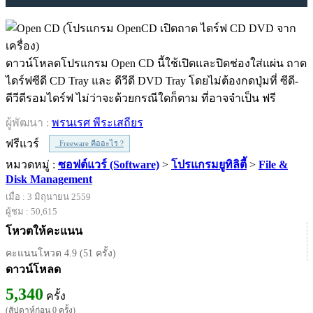
ดาวน์โหลดโปรแกรม Open CD นี้ใช้เปิดและปิดช่องใส่แผ่น ถาด
ไดร์ฟซีดี CD Tray และ ดีวีดี DVD Tray โดยไม่ต้องกดปุ่มที่ ซีดี-
ดีวีดีรอมไดร์ฟ ไม่ว่าจะด้วยกรณีใดก็ตาม ที่อาจจำเป็น ฟรี
ผู้พัฒนา :
พรนเรศ พีระเสถียร
ฟรีแวร์
Freeware คืออะไร ?
หมวดหมู่ :
ซอฟต์แวร์ (Software)
>
โปรแกรมยูทิลิตี้
>
File &
Disk Management
เมื่อ : 3 มิถุนายน 2559
ผู้ชม : 50,615
โหวตให้คะแนน
คะแนนโหวต 4.9 (51 ครั้ง)
ดาวน์โหลด
5,340
ครั้ง
(สัปดาห์ก่อน 0 ครั้ง)