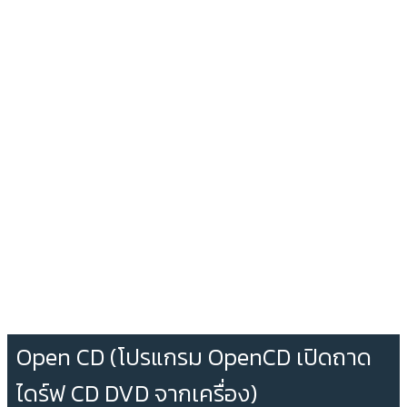
Open CD (โปรแกรม OpenCD เปิดถาด
ไดร์ฟ CD DVD จากเครื่อง)