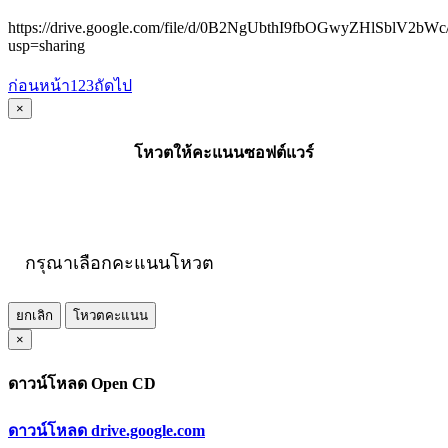
https://drive.google.com/file/d/0B2NgUbthI9fbOGwyZHlSblV2bWc
usp=sharing
ก่อนหน้า
1
2
3
ถัดไป
×
โหวตให้คะแนนซอฟต์แวร์
กรุณาเลือกคะแนนโหวต
ยกเลิก
โหวตคะแนน
×
ดาวน์โหลด Open CD
ดาวน์โหลด drive.google.com