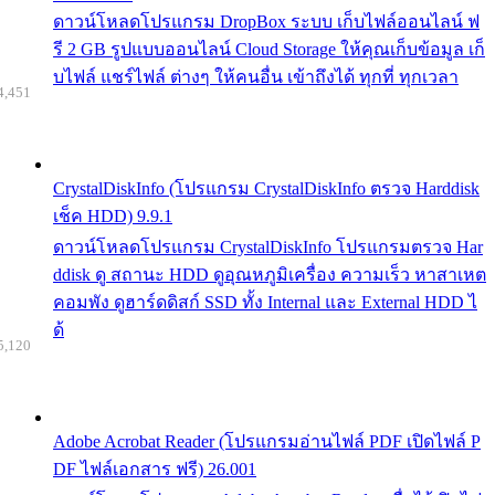
ดาวน์โหลดโปรแกรม DropBox ระบบ เก็บไฟล์ออนไลน์ ฟ
รี 2 GB รูปแบบออนไลน์ Cloud Storage ให้คุณเก็บข้อมูล เก็
บไฟล์ แชร์ไฟล์ ต่างๆ ให้คนอื่น เข้าถึงได้ ทุกที่ ทุกเวลา
4,451
CrystalDiskInfo (โปรแกรม CrystalDiskInfo ตรวจ Harddisk
เช็ค HDD) 9.9.1
ดาวน์โหลดโปรแกรม CrystalDiskInfo โปรแกรมตรวจ Har
ddisk ดู สถานะ HDD ดูอุณหภูมิเครื่อง ความเร็ว หาสาเหต
คอมพัง ดูฮาร์ดดิสก์ SSD ทั้ง Internal และ External HDD ไ
ด้
5,120
Adobe Acrobat Reader (โปรแกรมอ่านไฟล์ PDF เปิดไฟล์ P
DF ไฟล์เอกสาร ฟรี) 26.001