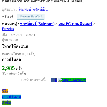
ทดสอบความจำของตัวท่านเองนะครับผม โดยจะเ..
ผู้พัฒนา :
วีระพงษ์ ทรัพย์เย็น
ฟรีแวร์
Freeware คืออะไร ?
หมวดหมู่ :
ซอฟต์แวร์ (Software)
>
เกม PC คอมพิวเตอร์
>
Puzzles
เมื่อ : 15 พฤษภาคม 2544
ผู้ชม : 9,090
โหวตให้คะแนน
คะแนนโหวต 0 (0 ครั้ง)
ดาวน์โหลด
2,985
ครั้ง
(สัปดาห์ก่อน 0 ครั้ง)
แชร์บทความนี้ :
0
รีวิว
ดาวน์โหลด
สั่งซื้อ