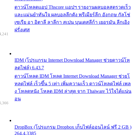
ดาวน์โหลดแอป Thscore แอปฯ รายงานผลบอลสดรวดเร็ว
และแม่นยำทันใจ ผลบอลลีกดัง พรีเมียร์ลีก อังกฤษ กัลโช่
เซเรีย อา อิตาลี ลาลีกา สเปน บุนเดสลีก้า เยอรมัน ลีกเอิง
ฝรั่งเศส
4,241
IDM (โปรแกรม Internet Download Manager ช่วยดาวน์โห
ลดไฟล์) 6.43.7
ดาวน์โหลด IDM โหลด Internet Download Manager ช่วยโ
หลดไฟล์ เร็วขึ้น 5 เท่า เพิ่มความเร็ว ดาวน์โหลดไฟล์ เพล
ง โหลดหนัง โหลด IDM ล่าสุด จาก Thaiware ไว้ใจได้แน่น
อน
6,366
DropBox (โปรแกรม Dropbox เก็บไฟล์ออนไลน์ ฟรี 2 GB )
264.4.3385