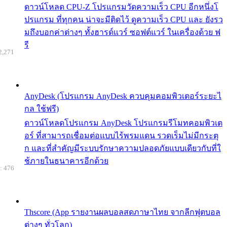
ดาวน์โหลด CPU-Z โปรแกรมวัดความเร็ว CPU อีกหนึ่งโ
ปรแกรม ที่ทุกคน น่าจะมีติดไว้ ดูความเร็ว CPU และ ยังรว
มถึงบอกค่าต่างๆ ทั้งฮารด์แวร์ ซอฟต์แวร์ ในเครื่องด้วย ฟ
รี
2,271
AnyDesk (โปรแกรม AnyDesk ควบคุมคอมพิวเตอร์ระยะไ
กล ใช้ฟรี)
ดาวน์โหลดโปรแกรม AnyDesk โปรแกรมรีโมทคอมพิวเต
อร์ ที่สามารถเชื่อมต่อแบบไร้พรมแดน รวดเร็มไม่มีกระตุ
ก และที่สำคัญมีระบบรักษาความปลอดภัยแบบเดียวกับที่ใ
ช้ภายในธนาคารอีกด้วย
: 476
Thscore (App รายงานผลบอลสดภาษาไทย จากลีกฟุตบอล
ต่างๆ ทั่วโลก)