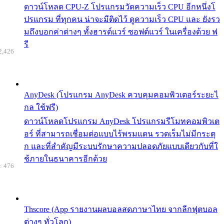
ดาวน์โหลด CPU-Z โปรแกรมวัดความเร็ว CPU อีกหนึ่งโ
ปรแกรม ที่ทุกคน น่าจะมีติดไว้ ดูความเร็ว CPU และ ยังรว
มถึงบอกค่าต่างๆ ทั้งฮารด์แวร์ ซอฟต์แวร์ ในเครื่องด้วย ฟ
รี
2,426
AnyDesk (โปรแกรม AnyDesk ควบคุมคอมพิวเตอร์ระยะไ
กล ใช้ฟรี)
ดาวน์โหลดโปรแกรม AnyDesk โปรแกรมรีโมทคอมพิวเต
อร์ ที่สามารถเชื่อมต่อแบบไร้พรมแดน รวดเร็มไม่มีกระตุ
ก และที่สำคัญมีระบบรักษาความปลอดภัยแบบเดียวกับที่ใ
ช้ภายในธนาคารอีกด้วย
: 476
Thscore (App รายงานผลบอลสดภาษาไทย จากลีกฟุตบอล
ต่างๆ ทั่วโลก)