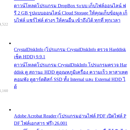
ดาวน์โหลดโปรแกรม DropBox ระบบ เก็บไฟล์ออนไลน์ ฟ
รี 2 GB รูปแบบออนไลน์ Cloud Storage ให้คุณเก็บข้อมูล เก็
บไฟล์ แชร์ไฟล์ ต่างๆ ให้คนอื่น เข้าถึงได้ ทุกที่ ทุกเวลา
4,522
CrystalDiskInfo (โปรแกรม CrystalDiskInfo ตรวจ Harddisk
เช็ค HDD) 9.9.1
ดาวน์โหลดโปรแกรม CrystalDiskInfo โปรแกรมตรวจ Har
ddisk ดู สถานะ HDD ดูอุณหภูมิเครื่อง ความเร็ว หาสาเหต
คอมพัง ดูฮาร์ดดิสก์ SSD ทั้ง Internal และ External HDD ไ
ด้
5,160
Adobe Acrobat Reader (โปรแกรมอ่านไฟล์ PDF เปิดไฟล์ P
DF ไฟล์เอกสาร ฟรี) 26.001