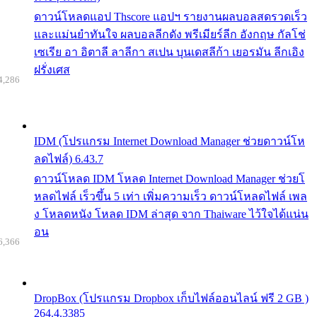
ดาวน์โหลดแอป Thscore แอปฯ รายงานผลบอลสดรวดเร็ว
และแม่นยำทันใจ ผลบอลลีกดัง พรีเมียร์ลีก อังกฤษ กัลโช่
เซเรีย อา อิตาลี ลาลีกา สเปน บุนเดสลีก้า เยอรมัน ลีกเอิง
ฝรั่งเศส
4,286
IDM (โปรแกรม Internet Download Manager ช่วยดาวน์โห
ลดไฟล์) 6.43.7
ดาวน์โหลด IDM โหลด Internet Download Manager ช่วยโ
หลดไฟล์ เร็วขึ้น 5 เท่า เพิ่มความเร็ว ดาวน์โหลดไฟล์ เพล
ง โหลดหนัง โหลด IDM ล่าสุด จาก Thaiware ไว้ใจได้แน่น
อน
6,366
DropBox (โปรแกรม Dropbox เก็บไฟล์ออนไลน์ ฟรี 2 GB )
264.4.3385