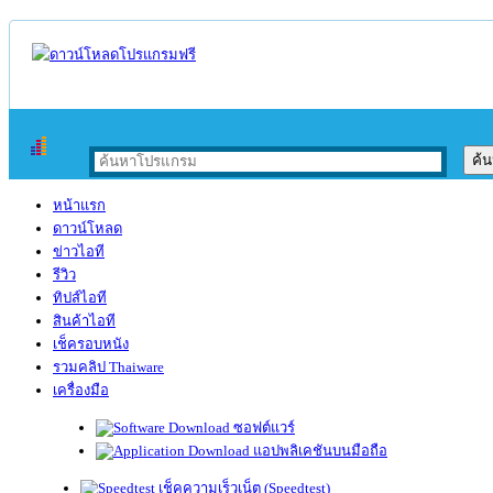
หน้าแรก
ดาวน์โหลด
ข่าวไอที
รีวิว
ทิปส์ไอที
สินค้าไอที
เช็ครอบหนัง
รวมคลิป Thaiware
เครื่องมือ
ซอฟต์แวร์
แอปพลิเคชันบนมือถือ
เช็คความเร็วเน็ต (Speedtest)