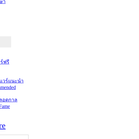
ษา
์ฟรี
แวร์แนะนำ
mended
ตลอดกาล
 Fame
re