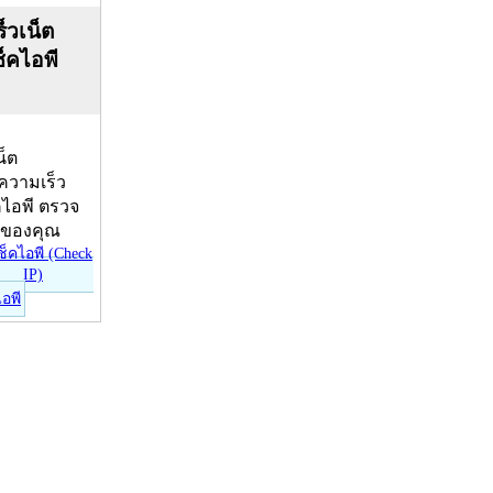
็วเน็ต
ช็คไอพี
น็ต
บความเร็ว
คไอพี ตรวจ
ีของคุณ
ไอพี