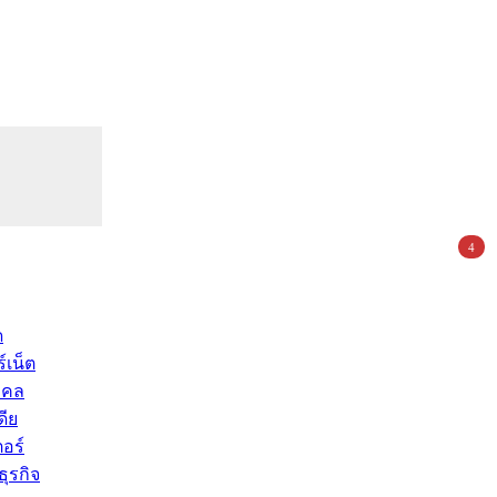
4
ด
์เน็ต
คคล
ดีย
อร์
ุรกิจ