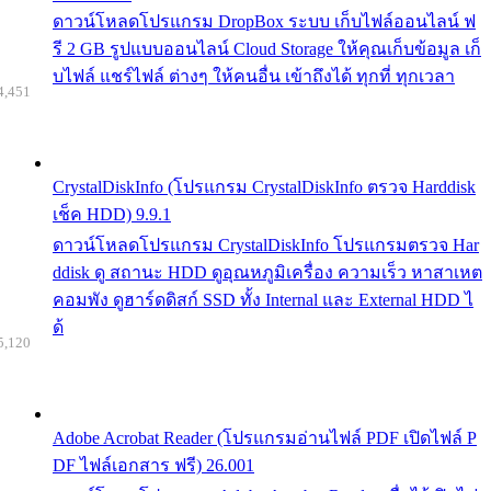
ดาวน์โหลดโปรแกรม DropBox ระบบ เก็บไฟล์ออนไลน์ ฟ
รี 2 GB รูปแบบออนไลน์ Cloud Storage ให้คุณเก็บข้อมูล เก็
บไฟล์ แชร์ไฟล์ ต่างๆ ให้คนอื่น เข้าถึงได้ ทุกที่ ทุกเวลา
4,451
CrystalDiskInfo (โปรแกรม CrystalDiskInfo ตรวจ Harddisk
เช็ค HDD) 9.9.1
ดาวน์โหลดโปรแกรม CrystalDiskInfo โปรแกรมตรวจ Har
ddisk ดู สถานะ HDD ดูอุณหภูมิเครื่อง ความเร็ว หาสาเหต
คอมพัง ดูฮาร์ดดิสก์ SSD ทั้ง Internal และ External HDD ไ
ด้
5,120
Adobe Acrobat Reader (โปรแกรมอ่านไฟล์ PDF เปิดไฟล์ P
DF ไฟล์เอกสาร ฟรี) 26.001