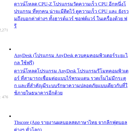
ดาวน์โหลด CPU-Z โปรแกรมวัดความเร็ว CPU อีกหนึ่งโ
ปรแกรม ที่ทุกคน น่าจะมีติดไว้ ดูความเร็ว CPU และ ยังรว
มถึงบอกค่าต่างๆ ทั้งฮารด์แวร์ ซอฟต์แวร์ ในเครื่องด้วย ฟ
รี
2,271
AnyDesk (โปรแกรม AnyDesk ควบคุมคอมพิวเตอร์ระยะไ
กล ใช้ฟรี)
ดาวน์โหลดโปรแกรม AnyDesk โปรแกรมรีโมทคอมพิวเต
อร์ ที่สามารถเชื่อมต่อแบบไร้พรมแดน รวดเร็มไม่มีกระตุ
ก และที่สำคัญมีระบบรักษาความปลอดภัยแบบเดียวกับที่ใ
ช้ภายในธนาคารอีกด้วย
: 476
Thscore (App รายงานผลบอลสดภาษาไทย จากลีกฟุตบอล
ต่างๆ ทั่วโลก)