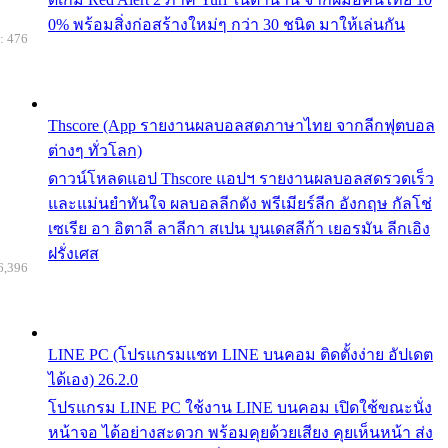
0% พร้อมสิ่งก่อสร้างใหม่ๆ กว่า 30 ชนิด มาให้เล่นกัน
: 476
Thscore (App รายงานผลบอลสดภาษาไทย จากลีกฟุตบอล
ต่างๆ ทั่วโลก)
ดาวน์โหลดแอป Thscore แอปฯ รายงานผลบอลสดรวดเร็ว
และแม่นยำทันใจ ผลบอลลีกดัง พรีเมียร์ลีก อังกฤษ กัลโช่
เซเรีย อา อิตาลี ลาลีกา สเปน บุนเดสลีก้า เยอรมัน ลีกเอิง
ฝรั่งเศส
6,396
LINE PC (โปรแกรมแชท LINE บนคอม ติดตั้งง่าย อัปเดต
ได้เอง) 26.2.0
โปรแกรม LINE PC ใช้งาน LINE บนคอม เปิดใช้ขณะนั่ง
หน้าจอ ได้อย่างสะดวก พร้อมคุยด้วยเสียง คุยเห็นหน้า ส่ง