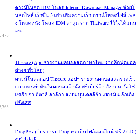
ดาวน์โหลด IDM โหลด Internet Download Manager ช่วยโ
หลดไฟล์ เร็วขึ้น 5 เท่า เพิ่มความเร็ว ดาวน์โหลดไฟล์ เพล
ง โหลดหนัง โหลด IDM ล่าสุด จาก Thaiware ไว้ใจได้แน่น
อน
: 476
Thscore (App รายงานผลบอลสดภาษาไทย จากลีกฟุตบอล
ต่างๆ ทั่วโลก)
ดาวน์โหลดแอป Thscore แอปฯ รายงานผลบอลสดรวดเร็ว
และแม่นยำทันใจ ผลบอลลีกดัง พรีเมียร์ลีก อังกฤษ กัลโช่
เซเรีย อา อิตาลี ลาลีกา สเปน บุนเดสลีก้า เยอรมัน ลีกเอิง
ฝรั่งเศส
6,366
DropBox (โปรแกรม Dropbox เก็บไฟล์ออนไลน์ ฟรี 2 GB )
264.4.3385