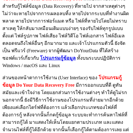
สำหรับกู้ไฟล์ข้อมูล (Data Recovery) ที่หายไป จากสาเหตุต่างๆ
ไม่ว่าจะหายไปจากการเผลอลบทิ้ง หายไปจากระบบที่ทำงานผิด
พลาด หายไปจากการฟอร์แมต หรือ ไฟล์ที่หายไปโดยไม่ทราบ
สาเหตุ ให้กลับมาเหมือนเดิมแบบง่ายๆ รองรับไฟล์ทุกรูปแบบ
ตั้งแต่ ไฟล์รูปภาพ ไฟล์เสียง ไฟล์วิดีโอ ไฟล์เอกสาร ไฟล์อีเมล
ตลอดจนถึงไฟล์อื่นๆ อีกมากมาย และเจ้าโปรแกรมตัวนี้ ยังจัด
เป็น ฟรีแวร์ (Freeware) จากผู้พัฒนา DoYourData ที่ได้สร้าง
ซอฟต์แวร์เกี่ยวกับ
โปรแกรมกู้ข้อมูล
ทั้งบนระบบปฏิบัติการ
Windows / macOS และ Linux
ส่วนของหน้าตาการใช้งาน (User Interface) ของ
โปรแกรมกู้
ข้อมูล Do Your Data Recovery Free
มีการออกแบบที่ดี ดูทัน
สมัยและเข้าใจง่าย โดยแยกส่วนการใช้งานต่างๆ ทำให้ดูไม่รก
นอกจากนี้ ยังมีวิธีการใช้งานของโปรแกรมที่ง่ายมากอีกด้วย
เพียงแค่เลือกไดร์ฟที่ต้องการ แล้วเลือกประเภทของไฟล์ที่
ต้องการกู้ หลังจากนั้นก็กดกู้ข้อมูล ระบบจะทำการค้นหาไฟล์ที่
สามารถกู้ได้ มาแสดงให้เห็นโดยแยกตามประเภท และแสดง
จำนวนไฟล์ที่กู้ได้อีกด้วย จากนั้นก็เลือกกู้ได้ตามต้องการเลย แต่