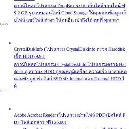
ดาวน์โหลดโปรแกรม DropBox ระบบ เก็บไฟล์ออนไลน์ ฟ
รี 2 GB รูปแบบออนไลน์ Cloud Storage ให้คุณเก็บข้อมูล เก็
บไฟล์ แชร์ไฟล์ ต่างๆ ให้คนอื่น เข้าถึงได้ ทุกที่ ทุกเวลา
4,435
CrystalDiskInfo (โปรแกรม CrystalDiskInfo ตรวจ Harddisk
เช็ค HDD) 9.9.1
ดาวน์โหลดโปรแกรม CrystalDiskInfo โปรแกรมตรวจ Har
ddisk ดู สถานะ HDD ดูอุณหภูมิเครื่อง ความเร็ว หาสาเหต
คอมพัง ดูฮาร์ดดิสก์ SSD ทั้ง Internal และ External HDD ไ
ด้
5,111
Adobe Acrobat Reader (โปรแกรมอ่านไฟล์ PDF เปิดไฟล์ P
DF ไฟล์เอกสาร ฟรี) 26.001