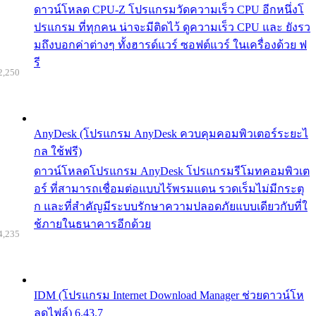
ดาวน์โหลด CPU-Z โปรแกรมวัดความเร็ว CPU อีกหนึ่งโ
ปรแกรม ที่ทุกคน น่าจะมีติดไว้ ดูความเร็ว CPU และ ยังรว
มถึงบอกค่าต่างๆ ทั้งฮารด์แวร์ ซอฟต์แวร์ ในเครื่องด้วย ฟ
รี
2,250
AnyDesk (โปรแกรม AnyDesk ควบคุมคอมพิวเตอร์ระยะไ
กล ใช้ฟรี)
ดาวน์โหลดโปรแกรม AnyDesk โปรแกรมรีโมทคอมพิวเต
อร์ ที่สามารถเชื่อมต่อแบบไร้พรมแดน รวดเร็มไม่มีกระตุ
ก และที่สำคัญมีระบบรักษาความปลอดภัยแบบเดียวกับที่ใ
ช้ภายในธนาคารอีกด้วย
4,235
IDM (โปรแกรม Internet Download Manager ช่วยดาวน์โห
ลดไฟล์) 6.43.7