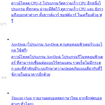
ดาวน์โหลด CPU-Z โปรแกรมวัดความเร็ว CPU อีกหนึ่งโ
ปรแกรม ที่ทุกคน น่าจะมีติดไว้ ดูความเร็ว CPU และ ยังรว
มถึงบอกค่าต่างๆ ทั้งฮารด์แวร์ ซอฟต์แวร์ ในเครื่องด้วย ฟ
รี
2,271
AnyDesk (โปรแกรม AnyDesk ควบคุมคอมพิวเตอร์ระยะไ
กล ใช้ฟรี)
ดาวน์โหลดโปรแกรม AnyDesk โปรแกรมรีโมทคอมพิวเต
อร์ ที่สามารถเชื่อมต่อแบบไร้พรมแดน รวดเร็มไม่มีกระตุ
ก และที่สำคัญมีระบบรักษาความปลอดภัยแบบเดียวกับที่ใ
ช้ภายในธนาคารอีกด้วย
: 476
Thscore (App รายงานผลบอลสดภาษาไทย จากลีกฟุตบอล
ต่างๆ ทั่วโลก)