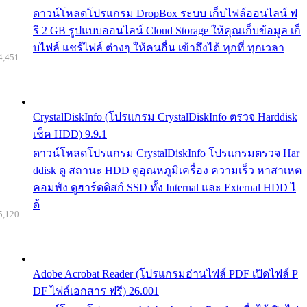
ดาวน์โหลดโปรแกรม DropBox ระบบ เก็บไฟล์ออนไลน์ ฟ
รี 2 GB รูปแบบออนไลน์ Cloud Storage ให้คุณเก็บข้อมูล เก็
บไฟล์ แชร์ไฟล์ ต่างๆ ให้คนอื่น เข้าถึงได้ ทุกที่ ทุกเวลา
4,451
CrystalDiskInfo (โปรแกรม CrystalDiskInfo ตรวจ Harddisk
เช็ค HDD) 9.9.1
ดาวน์โหลดโปรแกรม CrystalDiskInfo โปรแกรมตรวจ Har
ddisk ดู สถานะ HDD ดูอุณหภูมิเครื่อง ความเร็ว หาสาเหต
คอมพัง ดูฮาร์ดดิสก์ SSD ทั้ง Internal และ External HDD ไ
ด้
5,120
Adobe Acrobat Reader (โปรแกรมอ่านไฟล์ PDF เปิดไฟล์ P
DF ไฟล์เอกสาร ฟรี) 26.001