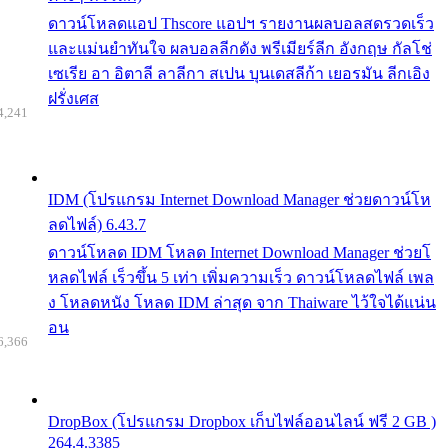
ดาวน์โหลดแอป Thscore แอปฯ รายงานผลบอลสดรวดเร็ว
และแม่นยำทันใจ ผลบอลลีกดัง พรีเมียร์ลีก อังกฤษ กัลโช่
เซเรีย อา อิตาลี ลาลีกา สเปน บุนเดสลีก้า เยอรมัน ลีกเอิง
ฝรั่งเศส
4,241
IDM (โปรแกรม Internet Download Manager ช่วยดาวน์โห
ลดไฟล์) 6.43.7
ดาวน์โหลด IDM โหลด Internet Download Manager ช่วยโ
หลดไฟล์ เร็วขึ้น 5 เท่า เพิ่มความเร็ว ดาวน์โหลดไฟล์ เพล
ง โหลดหนัง โหลด IDM ล่าสุด จาก Thaiware ไว้ใจได้แน่น
อน
6,366
DropBox (โปรแกรม Dropbox เก็บไฟล์ออนไลน์ ฟรี 2 GB )
264.4.3385