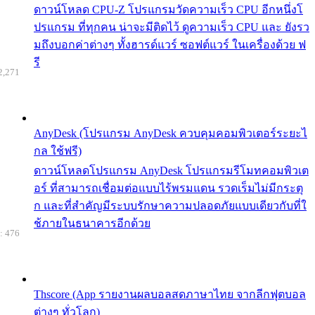
ดาวน์โหลด CPU-Z โปรแกรมวัดความเร็ว CPU อีกหนึ่งโ
ปรแกรม ที่ทุกคน น่าจะมีติดไว้ ดูความเร็ว CPU และ ยังรว
มถึงบอกค่าต่างๆ ทั้งฮารด์แวร์ ซอฟต์แวร์ ในเครื่องด้วย ฟ
รี
2,271
AnyDesk (โปรแกรม AnyDesk ควบคุมคอมพิวเตอร์ระยะไ
กล ใช้ฟรี)
ดาวน์โหลดโปรแกรม AnyDesk โปรแกรมรีโมทคอมพิวเต
อร์ ที่สามารถเชื่อมต่อแบบไร้พรมแดน รวดเร็มไม่มีกระตุ
ก และที่สำคัญมีระบบรักษาความปลอดภัยแบบเดียวกับที่ใ
ช้ภายในธนาคารอีกด้วย
: 476
Thscore (App รายงานผลบอลสดภาษาไทย จากลีกฟุตบอล
ต่างๆ ทั่วโลก)