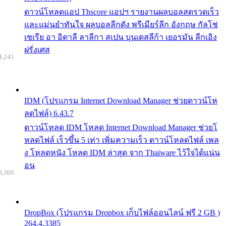
ดาวน์โหลดแอป Thscore แอปฯ รายงานผลบอลสดรวดเร็ว
และแม่นยำทันใจ ผลบอลลีกดัง พรีเมียร์ลีก อังกฤษ กัลโช่
เซเรีย อา อิตาลี ลาลีกา สเปน บุนเดสลีก้า เยอรมัน ลีกเอิง
ฝรั่งเศส
4,241
IDM (โปรแกรม Internet Download Manager ช่วยดาวน์โห
ลดไฟล์) 6.43.7
ดาวน์โหลด IDM โหลด Internet Download Manager ช่วยโ
หลดไฟล์ เร็วขึ้น 5 เท่า เพิ่มความเร็ว ดาวน์โหลดไฟล์ เพล
ง โหลดหนัง โหลด IDM ล่าสุด จาก Thaiware ไว้ใจได้แน่น
อน
6,366
DropBox (โปรแกรม Dropbox เก็บไฟล์ออนไลน์ ฟรี 2 GB )
264.4.3385