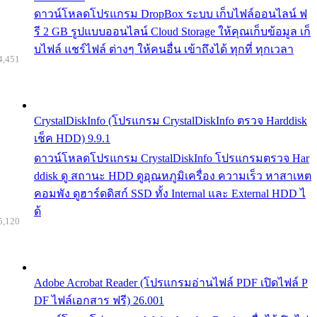
ดาวน์โหลดโปรแกรม DropBox ระบบ เก็บไฟล์ออนไลน์ ฟ
รี 2 GB รูปแบบออนไลน์ Cloud Storage ให้คุณเก็บข้อมูล เก็
บไฟล์ แชร์ไฟล์ ต่างๆ ให้คนอื่น เข้าถึงได้ ทุกที่ ทุกเวลา
4,451
CrystalDiskInfo (โปรแกรม CrystalDiskInfo ตรวจ Harddisk
เช็ค HDD) 9.9.1
ดาวน์โหลดโปรแกรม CrystalDiskInfo โปรแกรมตรวจ Har
ddisk ดู สถานะ HDD ดูอุณหภูมิเครื่อง ความเร็ว หาสาเหต
คอมพัง ดูฮาร์ดดิสก์ SSD ทั้ง Internal และ External HDD ไ
ด้
5,120
Adobe Acrobat Reader (โปรแกรมอ่านไฟล์ PDF เปิดไฟล์ P
DF ไฟล์เอกสาร ฟรี) 26.001