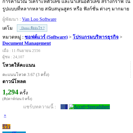
การคำนวณ วิเคราะห์ตัวเลข และนำเสนอตัวเลข สร้างกราฟ ใน
รูปแบบที่หลากหลาย สนับสนุนสูตร หรือ ฟังก์ชั่น ต่างๆ มากมาย
ผู้พัฒนา :
Van Loo Software
เดโม
Demo คืออะไร ?
หมวดหมู่ :
ซอฟต์แวร์ (Software)
>
โปรแกรมบริหารธุรกิจ
>
Document Management
เมื่อ : 11 กันยายน 2556
ผู้ชม : 24,107
โหวตให้คะแนน
คะแนนโหวต 3.67 (3 ครั้ง)
ดาวน์โหลด
1,294
ครั้ง
(สัปดาห์ก่อน 0 ครั้ง)
แชร์บทความนี้ :
0
»
รีวิว