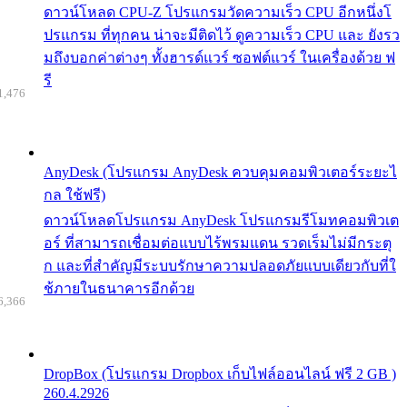
ดาวน์โหลด CPU-Z โปรแกรมวัดความเร็ว CPU อีกหนึ่งโ
ปรแกรม ที่ทุกคน น่าจะมีติดไว้ ดูความเร็ว CPU และ ยังรว
มถึงบอกค่าต่างๆ ทั้งฮารด์แวร์ ซอฟต์แวร์ ในเครื่องด้วย ฟ
รี
1,476
AnyDesk (โปรแกรม AnyDesk ควบคุมคอมพิวเตอร์ระยะไ
กล ใช้ฟรี)
ดาวน์โหลดโปรแกรม AnyDesk โปรแกรมรีโมทคอมพิวเต
อร์ ที่สามารถเชื่อมต่อแบบไร้พรมแดน รวดเร็มไม่มีกระตุ
ก และที่สำคัญมีระบบรักษาความปลอดภัยแบบเดียวกับที่ใ
ช้ภายในธนาคารอีกด้วย
6,366
DropBox (โปรแกรม Dropbox เก็บไฟล์ออนไลน์ ฟรี 2 GB )
260.4.2926