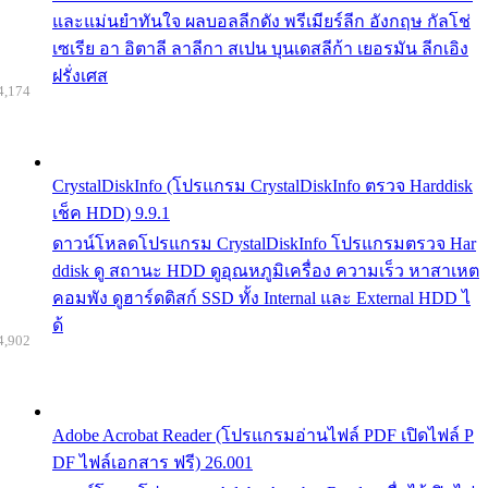
และแม่นยำทันใจ ผลบอลลีกดัง พรีเมียร์ลีก อังกฤษ กัลโช่
เซเรีย อา อิตาลี ลาลีกา สเปน บุนเดสลีก้า เยอรมัน ลีกเอิง
ฝรั่งเศส
4,174
CrystalDiskInfo (โปรแกรม CrystalDiskInfo ตรวจ Harddisk
เช็ค HDD) 9.9.1
ดาวน์โหลดโปรแกรม CrystalDiskInfo โปรแกรมตรวจ Har
ddisk ดู สถานะ HDD ดูอุณหภูมิเครื่อง ความเร็ว หาสาเหต
คอมพัง ดูฮาร์ดดิสก์ SSD ทั้ง Internal และ External HDD ไ
ด้
4,902
Adobe Acrobat Reader (โปรแกรมอ่านไฟล์ PDF เปิดไฟล์ P
DF ไฟล์เอกสาร ฟรี) 26.001