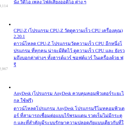
นัง วิดีโอ เพลง ไฟล์เสียงออดิโอ ต่าง ๆ
9,114
CPU-Z (โปรแกรม CPU-Z วัดดูความเร็ว CPU เครื่องคุณ)
2.20.1
ดาวน์โหลด CPU-Z โปรแกรมวัดความเร็ว CPU อีกหนึ่งโ
ปรแกรม ที่ทุกคน น่าจะมีติดไว้ ดูความเร็ว CPU และ ยังรว
มถึงบอกค่าต่างๆ ทั้งฮารด์แวร์ ซอฟต์แวร์ ในเครื่องด้วย ฟ
รี
2,967
AnyDesk (โปรแกรม AnyDesk ควบคุมคอมพิวเตอร์ระยะไ
กล ใช้ฟรี)
ดาวน์โหลดโปรแกรม AnyDesk โปรแกรมรีโมทคอมพิวเต
อร์ ที่สามารถเชื่อมต่อแบบไร้พรมแดน รวดเร็มไม่มีกระตุ
ก และที่สำคัญมีระบบรักษาความปลอดภัยแบบเดียวกับที่ใ