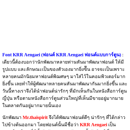
Font KRR Aengaei (ฟอนต์ KRR Aengaei ฟอนต์แบบการ์ตูน)
:
เดียวนี้ต้องบอกว่านักพัฒนาหลายท่านหันมาพัฒนาฟอนต์ ให้มี
รูปแบบ และลักษณะเป็นของตัวเองมากยิ่งขิึน อาจจะเป็นเพราะ
หลายคนมักนิยมหาฟอนต์พิฌศษๆ มาใส่ไว้ในคอมพิวเตอร์มาก
ยิ่งขึ้น เลยทำให้ผู้พัฒนาหลายคนหันมาพัฒนากันมากยิ่งขึ้น และ
วันนี้ทางเราจึงได้นำฟอนต์น่ารักๆ ที่มักเห็นกันในหนังสือการ์ตูน
ญี่ปุ่น หรือตามหนังสือการ์ตูนส่วนใหญ่ที่เห็นมีขายอยู่มากมาย
ในตลาดกันอยู่มากมายนั้นเอง
นักพัฒนา
Mr.thaispirit
จึงได้พัฒนาฟอนต์ดีๆ น่ารักๆ ที่ได้กล่าว
ไปข้างต้นออกมา โดยฟอนต์นั้นมีชื่อว่า
KRR Aengaei
เป็น