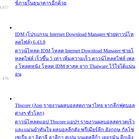
ช้ภายในธนาคารอีกด้วย
4,457
IDM (โปรแกรม Internet Download Manager ช่วยดาวน์โห
ลดไฟล์) 6.43.8
ดาวน์โหลด IDM โหลด Internet Download Manager ช่วยโ
หลดไฟล์ เร็วขึ้น 5 เท่า เพิ่มความเร็ว ดาวน์โหลดไฟล์ เพล
ง โหลดหนัง โหลด IDM ล่าสุด จาก Thaiware ไว้ใจได้แน่น
อน
: 476
Thscore (App รายงานผลบอลสดภาษาไทย จากลีกฟุตบอล
ต่างๆ ทั่วโลก)
ดาวน์โหลดแอป Thscore แอปฯ รายงานผลบอลสดรวดเร็ว
และแม่นยำทันใจ ผลบอลลีกดัง พรีเมียร์ลีก อังกฤษ กัลโช่
เซเรีย อา อิตาลี ลาลีกา สเปน บุนเดสลีก้า เยอรมัน ลีกเอิง