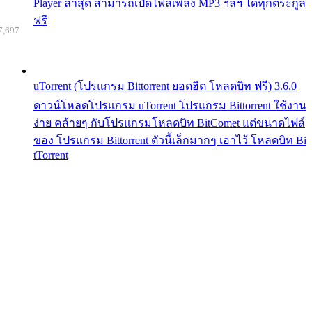
Player ล่าสุด สามารถเปิดไฟล์เพลง MP3 ฯลฯ ได้ทุกตระกูล
ฟรี
7,697
uTorrent (โปรแกรม Bittorrent ยอดฮิต โหลดบิท ฟรี) 3.6.0
ดาวน์โหลดโปรแกรม uTorrent โปรแกรม Bittorrent ใช้งาน
ง่าย คล้ายๆ กับโปรแกรมโหลดบิท BitComet แต่ขนาดไฟล์
ของ โปรแกรม Bittorrent ตัวนี้เล็กมากๆ เอาไว้ โหลดบิท Bi
tTorrent