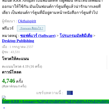
ฟอนต์ KRR Aengaei เป็นฟอนต์ที่ทางผู้พัฒนาคนไทยได้พัฒนา
ออกมาให้ใช้กัน มันเป็นฟอนต์การ์ตูนที่ดูแล้วน่ารักมากเลยที
เดียว เป็นฟอนต์การ์ตูนที่มีอยู่ตามหน้าหนังสือการ์ตูนทั่วไป
ผู้พัฒนา :
Okthaispirit
ฟรีแวร์
Freeware คืออะไร ?
หมวดหมู่ :
ซอฟต์แวร์ (Software)
>
โปรแกรมมัลติมีเดีย
>
Desktop Publishing
เมื่อ : 1 กรกฎาคม 2557
ผู้ชม : 43,531
โหวตให้คะแนน
คะแนนโหวต 4.19 (16 ครั้ง)
ดาวน์โหลด
4,746
ครั้ง
(สัปดาห์ก่อน 0 ครั้ง)
แชร์บทความนี้ :
0
»