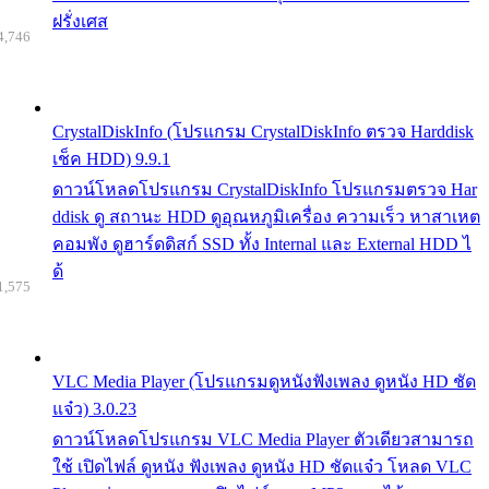
ฝรั่งเศส
4,746
CrystalDiskInfo (โปรแกรม CrystalDiskInfo ตรวจ Harddisk
เช็ค HDD) 9.9.1
ดาวน์โหลดโปรแกรม CrystalDiskInfo โปรแกรมตรวจ Har
ddisk ดู สถานะ HDD ดูอุณหภูมิเครื่อง ความเร็ว หาสาเหต
คอมพัง ดูฮาร์ดดิสก์ SSD ทั้ง Internal และ External HDD ไ
ด้
1,575
VLC Media Player (โปรแกรมดูหนังฟังเพลง ดูหนัง HD ชัด
แจ๋ว) 3.0.23
ดาวน์โหลดโปรแกรม VLC Media Player ตัวเดียวสามารถ
ใช้ เปิดไฟล์ ดูหนัง ฟังเพลง ดูหนัง HD ชัดแจ๋ว โหลด VLC