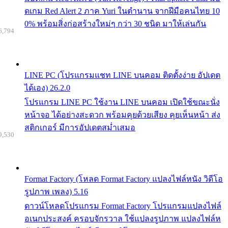
ดเกม Red Alert 2 ภาค Yuri ในตำนาน จากฝีมือคนไทย 10
0% พร้อมสิ่งก่อสร้างใหม่ๆ กว่า 30 ชนิด มาให้เล่นกัน
6,794
LINE PC (โปรแกรมแชท LINE บนคอม ติดตั้งง่าย อัปเดต
ได้เอง) 26.2.0
โปรแกรม LINE PC ใช้งาน LINE บนคอม เปิดใช้ขณะนั่ง
หน้าจอ ได้อย่างสะดวก พร้อมคุยด้วยเสียง คุยเห็นหน้า ส่ง
สติกเกอร์ มีการอัปเดตสม่ำเสมอ
9,530
Format Factory (โหลด Format Factory แปลงไฟล์หนัง วิดีโอ
รูปภาพ เพลง) 5.16
ดาวน์โหลดโปรแกรม Format Factory โปรแกรมแปลงไฟล์
อเนกประสงค์ ครอบจักรวาล ใช้แปลงรูปภาพ แปลงไฟล์ห