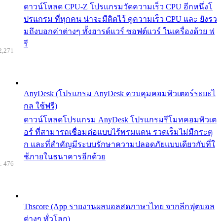
ดาวน์โหลด CPU-Z โปรแกรมวัดความเร็ว CPU อีกหนึ่งโ
ปรแกรม ที่ทุกคน น่าจะมีติดไว้ ดูความเร็ว CPU และ ยังรว
มถึงบอกค่าต่างๆ ทั้งฮารด์แวร์ ซอฟต์แวร์ ในเครื่องด้วย ฟ
รี
2,271
AnyDesk (โปรแกรม AnyDesk ควบคุมคอมพิวเตอร์ระยะไ
กล ใช้ฟรี)
ดาวน์โหลดโปรแกรม AnyDesk โปรแกรมรีโมทคอมพิวเต
อร์ ที่สามารถเชื่อมต่อแบบไร้พรมแดน รวดเร็มไม่มีกระตุ
ก และที่สำคัญมีระบบรักษาความปลอดภัยแบบเดียวกับที่ใ
ช้ภายในธนาคารอีกด้วย
: 476
Thscore (App รายงานผลบอลสดภาษาไทย จากลีกฟุตบอล
ต่างๆ ทั่วโลก)