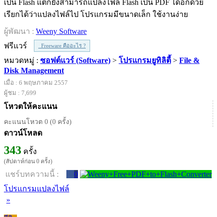
เป็น Flash แต่ก็ยังสามารถแปลงไฟล์ Flash เป็น PDF ได้อีกด้วย
เรียกได้ว่าแปลงไฟล์ไป โปรแกรมมีขนาดเล็ก ใช้งานง่าย
ผู้พัฒนา :
Weeny Software
ฟรีแวร์
Freeware คืออะไร ?
หมวดหมู่ :
ซอฟต์แวร์ (Software)
>
โปรแกรมยูทิลิตี้
>
File &
Disk Management
เมื่อ : 6 พฤษภาคม 2557
ผู้ชม : 7,699
โหวตให้คะแนน
คะแนนโหวต 0 (0 ครั้ง)
ดาวน์โหลด
343
ครั้ง
(สัปดาห์ก่อน 0 ครั้ง)
แชร์บทความนี้ :
0
โปรแกรมแปลงไฟล์
»