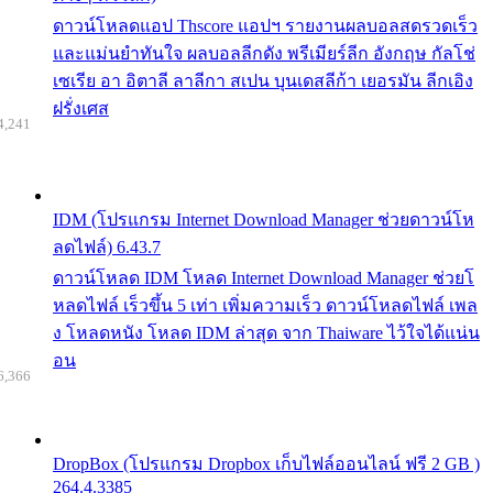
ดาวน์โหลดแอป Thscore แอปฯ รายงานผลบอลสดรวดเร็ว
และแม่นยำทันใจ ผลบอลลีกดัง พรีเมียร์ลีก อังกฤษ กัลโช่
เซเรีย อา อิตาลี ลาลีกา สเปน บุนเดสลีก้า เยอรมัน ลีกเอิง
ฝรั่งเศส
4,241
IDM (โปรแกรม Internet Download Manager ช่วยดาวน์โห
ลดไฟล์) 6.43.7
ดาวน์โหลด IDM โหลด Internet Download Manager ช่วยโ
หลดไฟล์ เร็วขึ้น 5 เท่า เพิ่มความเร็ว ดาวน์โหลดไฟล์ เพล
ง โหลดหนัง โหลด IDM ล่าสุด จาก Thaiware ไว้ใจได้แน่น
อน
6,366
DropBox (โปรแกรม Dropbox เก็บไฟล์ออนไลน์ ฟรี 2 GB )
264.4.3385