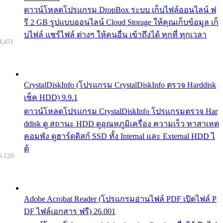
ดาวน์โหลดโปรแกรม DropBox ระบบ เก็บไฟล์ออนไลน์ ฟ
รี 2 GB รูปแบบออนไลน์ Cloud Storage ให้คุณเก็บข้อมูล เก็
บไฟล์ แชร์ไฟล์ ต่างๆ ให้คนอื่น เข้าถึงได้ ทุกที่ ทุกเวลา
4,451
CrystalDiskInfo (โปรแกรม CrystalDiskInfo ตรวจ Harddisk
เช็ค HDD) 9.9.1
ดาวน์โหลดโปรแกรม CrystalDiskInfo โปรแกรมตรวจ Har
ddisk ดู สถานะ HDD ดูอุณหภูมิเครื่อง ความเร็ว หาสาเหต
คอมพัง ดูฮาร์ดดิสก์ SSD ทั้ง Internal และ External HDD ไ
ด้
5,120
Adobe Acrobat Reader (โปรแกรมอ่านไฟล์ PDF เปิดไฟล์ P
DF ไฟล์เอกสาร ฟรี) 26.001