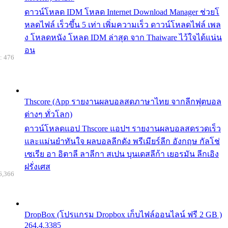
ดาวน์โหลด IDM โหลด Internet Download Manager ช่วยโ
หลดไฟล์ เร็วขึ้น 5 เท่า เพิ่มความเร็ว ดาวน์โหลดไฟล์ เพล
ง โหลดหนัง โหลด IDM ล่าสุด จาก Thaiware ไว้ใจได้แน่น
อน
: 476
Thscore (App รายงานผลบอลสดภาษาไทย จากลีกฟุตบอล
ต่างๆ ทั่วโลก)
ดาวน์โหลดแอป Thscore แอปฯ รายงานผลบอลสดรวดเร็ว
และแม่นยำทันใจ ผลบอลลีกดัง พรีเมียร์ลีก อังกฤษ กัลโช่
เซเรีย อา อิตาลี ลาลีกา สเปน บุนเดสลีก้า เยอรมัน ลีกเอิง
ฝรั่งเศส
6,366
DropBox (โปรแกรม Dropbox เก็บไฟล์ออนไลน์ ฟรี 2 GB )
264.4.3385