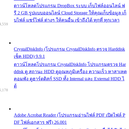
ดาวน์โหลดโปรแกรม DropBox ระบบ เก็บไฟล์ออนไลน์ ฟ
รี 2 GB รูปแบบออนไลน์ Cloud Storage ให้คุณเก็บข้อมูล เก็
บไฟล์ แชร์ไฟล์ ต่างๆ ให้คนอื่น เข้าถึงได้ ทุกที่ ทุกเวลา
4,559
CrystalDiskInfo (โปรแกรม CrystalDiskInfo ตรวจ Harddisk
เช็ค HDD) 9.9.1
ดาวน์โหลดโปรแกรม CrystalDiskInfo โปรแกรมตรวจ Har
ddisk ดู สถานะ HDD ดูอุณหภูมิเครื่อง ความเร็ว หาสาเหต
คอมพัง ดูฮาร์ดดิสก์ SSD ทั้ง Internal และ External HDD ไ
ด้
5,178
Adobe Acrobat Reader (โปรแกรมอ่านไฟล์ PDF เปิดไฟล์ P
DF ไฟล์เอกสาร ฟรี) 26.001