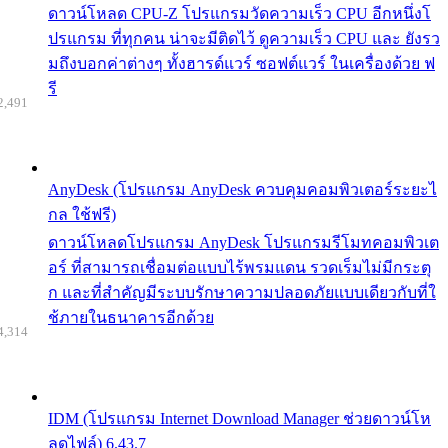
ดาวน์โหลด CPU-Z โปรแกรมวัดความเร็ว CPU อีกหนึ่งโ
ปรแกรม ที่ทุกคน น่าจะมีติดไว้ ดูความเร็ว CPU และ ยังรว
มถึงบอกค่าต่างๆ ทั้งฮารด์แวร์ ซอฟต์แวร์ ในเครื่องด้วย ฟ
รี
2,491
AnyDesk (โปรแกรม AnyDesk ควบคุมคอมพิวเตอร์ระยะไ
กล ใช้ฟรี)
ดาวน์โหลดโปรแกรม AnyDesk โปรแกรมรีโมทคอมพิวเต
อร์ ที่สามารถเชื่อมต่อแบบไร้พรมแดน รวดเร็มไม่มีกระตุ
ก และที่สำคัญมีระบบรักษาความปลอดภัยแบบเดียวกับที่ใ
ช้ภายในธนาคารอีกด้วย
4,314
IDM (โปรแกรม Internet Download Manager ช่วยดาวน์โห
ลดไฟล์) 6.43.7