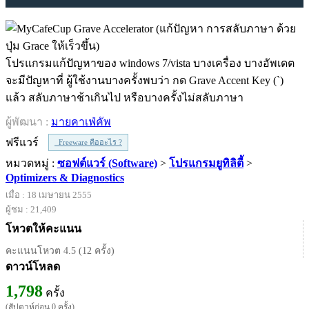
โปรแกรมแก้ปัญหาของ windows 7/vista บางเครื่อง บางอัพเดต
จะมีปัญหาที่ ผู้ใช้งานบางครั้งพบว่า กด Grave Accent Key (`)
แล้ว สลับภาษาช้าเกินไป หรือบางครั้งไม่สลับภาษา
ผู้พัฒนา :
มายคาเฟ่คัพ
ฟรีแวร์
Freeware คืออะไร ?
หมวดหมู่ :
ซอฟต์แวร์ (Software)
>
โปรแกรมยูทิลิตี้
>
Optimizers & Diagnostics
เมื่อ : 18 เมษายน 2555
ผู้ชม : 21,409
โหวตให้คะแนน
คะแนนโหวต 4.5 (12 ครั้ง)
ดาวน์โหลด
1,798
ครั้ง
(สัปดาห์ก่อน 0 ครั้ง)