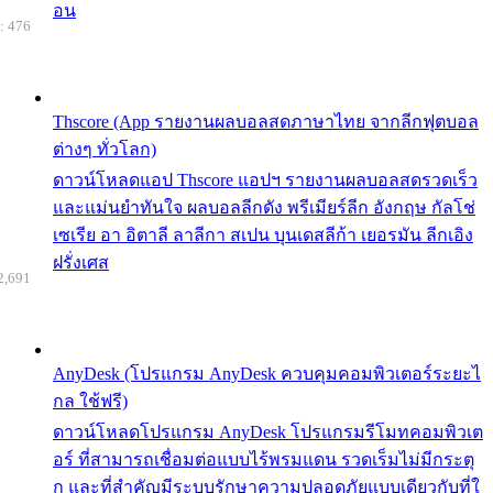
อน
: 476
Thscore (App รายงานผลบอลสดภาษาไทย จากลีกฟุตบอล
ต่างๆ ทั่วโลก)
ดาวน์โหลดแอป Thscore แอปฯ รายงานผลบอลสดรวดเร็ว
และแม่นยำทันใจ ผลบอลลีกดัง พรีเมียร์ลีก อังกฤษ กัลโช่
เซเรีย อา อิตาลี ลาลีกา สเปน บุนเดสลีก้า เยอรมัน ลีกเอิง
ฝรั่งเศส
2,691
AnyDesk (โปรแกรม AnyDesk ควบคุมคอมพิวเตอร์ระยะไ
กล ใช้ฟรี)
ดาวน์โหลดโปรแกรม AnyDesk โปรแกรมรีโมทคอมพิวเต
อร์ ที่สามารถเชื่อมต่อแบบไร้พรมแดน รวดเร็มไม่มีกระตุ
ก และที่สำคัญมีระบบรักษาความปลอดภัยแบบเดียวกับที่ใ