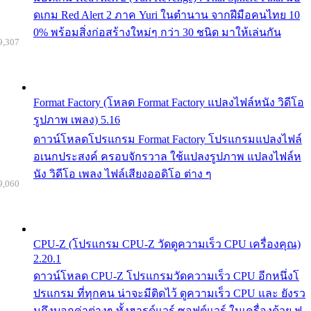
ดเกม Red Alert 2 ภาค Yuri ในตำนาน จากฝีมือคนไทย 10
0% พร้อมสิ่งก่อสร้างใหม่ๆ กว่า 30 ชนิด มาให้เล่นกัน
9,307
Format Factory (โหลด Format Factory แปลงไฟล์หนัง วิดีโอ
รูปภาพ เพลง) 5.16
ดาวน์โหลดโปรแกรม Format Factory โปรแกรมแปลงไฟล์
อเนกประสงค์ ครอบจักรวาล ใช้แปลงรูปภาพ แปลงไฟล์ห
นัง วิดีโอ เพลง ไฟล์เสียงออดิโอ ต่าง ๆ
9,060
CPU-Z (โปรแกรม CPU-Z วัดดูความเร็ว CPU เครื่องคุณ)
2.20.1
ดาวน์โหลด CPU-Z โปรแกรมวัดความเร็ว CPU อีกหนึ่งโ
ปรแกรม ที่ทุกคน น่าจะมีติดไว้ ดูความเร็ว CPU และ ยังรว
มถึงบอกค่าต่างๆ ทั้งฮารด์แวร์ ซอฟต์แวร์ ในเครื่องด้วย ฟ