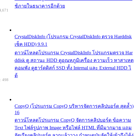
ช้ภายในธนาคารอีกด้วย
4,671
CrystalDiskInfo (โปรแกรม CrystalDiskInfo ตรวจ Harddisk
เช็ค HDD) 9.9.1
ดาวน์โหลดโปรแกรม CrystalDiskInfo โปรแกรมตรวจ Har
ddisk ดู สถานะ HDD ดูอุณหภูมิเครื่อง ความเร็ว หาสาเหต
คอมพัง ดูฮาร์ดดิสก์ SSD ทั้ง Internal และ External HDD ไ
ด้
: 498
CopyQ (โปรแกรม CopyQ บริหารจัดการคลิปบอร์ด สุดล้ำ)
16
ดาวน์โหลดโปรแกรม CopyQ จัดการคลิปบอร์ด ข้อความ
Text ไฟล์รูปภาพ Image หรือไฟล์ HTML ที่มีมากมาย แถม
จัดเรียงคลิปบอร์ด ลากแล้ววาง กำหนดปุ่มลัดให้เข้าถึงได้ง่