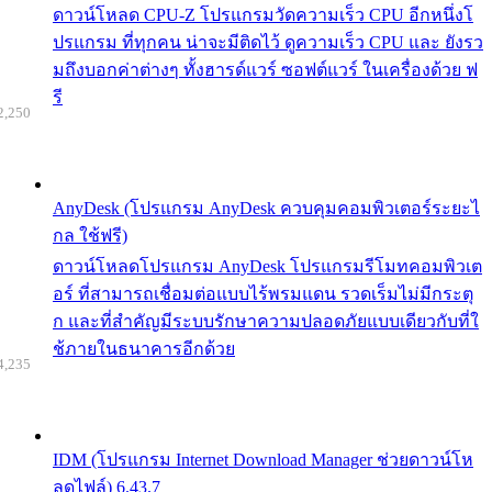
ดาวน์โหลด CPU-Z โปรแกรมวัดความเร็ว CPU อีกหนึ่งโ
ปรแกรม ที่ทุกคน น่าจะมีติดไว้ ดูความเร็ว CPU และ ยังรว
มถึงบอกค่าต่างๆ ทั้งฮารด์แวร์ ซอฟต์แวร์ ในเครื่องด้วย ฟ
รี
2,250
AnyDesk (โปรแกรม AnyDesk ควบคุมคอมพิวเตอร์ระยะไ
กล ใช้ฟรี)
ดาวน์โหลดโปรแกรม AnyDesk โปรแกรมรีโมทคอมพิวเต
อร์ ที่สามารถเชื่อมต่อแบบไร้พรมแดน รวดเร็มไม่มีกระตุ
ก และที่สำคัญมีระบบรักษาความปลอดภัยแบบเดียวกับที่ใ
ช้ภายในธนาคารอีกด้วย
4,235
IDM (โปรแกรม Internet Download Manager ช่วยดาวน์โห
ลดไฟล์) 6.43.7