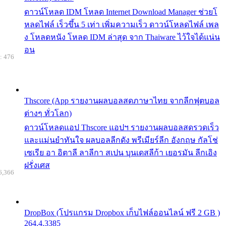
ดาวน์โหลด IDM โหลด Internet Download Manager ช่วยโ
หลดไฟล์ เร็วขึ้น 5 เท่า เพิ่มความเร็ว ดาวน์โหลดไฟล์ เพล
ง โหลดหนัง โหลด IDM ล่าสุด จาก Thaiware ไว้ใจได้แน่น
อน
: 476
Thscore (App รายงานผลบอลสดภาษาไทย จากลีกฟุตบอล
ต่างๆ ทั่วโลก)
ดาวน์โหลดแอป Thscore แอปฯ รายงานผลบอลสดรวดเร็ว
และแม่นยำทันใจ ผลบอลลีกดัง พรีเมียร์ลีก อังกฤษ กัลโช่
เซเรีย อา อิตาลี ลาลีกา สเปน บุนเดสลีก้า เยอรมัน ลีกเอิง
ฝรั่งเศส
6,366
DropBox (โปรแกรม Dropbox เก็บไฟล์ออนไลน์ ฟรี 2 GB )
264.4.3385