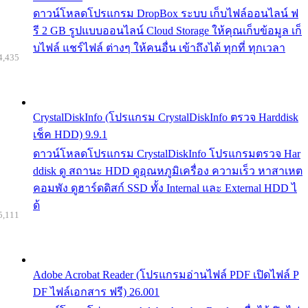
ดาวน์โหลดโปรแกรม DropBox ระบบ เก็บไฟล์ออนไลน์ ฟ
รี 2 GB รูปแบบออนไลน์ Cloud Storage ให้คุณเก็บข้อมูล เก็
บไฟล์ แชร์ไฟล์ ต่างๆ ให้คนอื่น เข้าถึงได้ ทุกที่ ทุกเวลา
4,435
CrystalDiskInfo (โปรแกรม CrystalDiskInfo ตรวจ Harddisk
เช็ค HDD) 9.9.1
ดาวน์โหลดโปรแกรม CrystalDiskInfo โปรแกรมตรวจ Har
ddisk ดู สถานะ HDD ดูอุณหภูมิเครื่อง ความเร็ว หาสาเหต
คอมพัง ดูฮาร์ดดิสก์ SSD ทั้ง Internal และ External HDD ไ
ด้
5,111
Adobe Acrobat Reader (โปรแกรมอ่านไฟล์ PDF เปิดไฟล์ P
DF ไฟล์เอกสาร ฟรี) 26.001