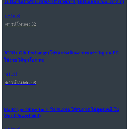
โปรแกรมติวสอบ เพื่อเข้ารับราชการ (เตรียมสอบ ก.พ. ภาค ก)
แชร์แวร์
ดาวน์โหลด : 32
JOJO+ Gift Exchange (โปรแกรมจับฉลากของขวัญ บน PC
ใช้ง่าย ได้ทุกโอกาส)
ฟรีแวร์
ดาวน์โหลด : 68
MathType Office Tools (โปรแกรมใส่สมการ ใส่สูตรเคมี ใน
Word PowerPoint)