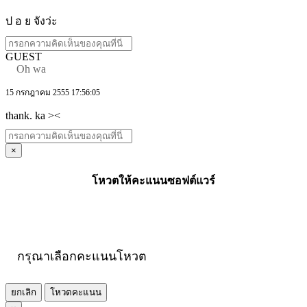
ป อ ย จังว่ะ
GUEST
Oh wa
15 กรกฎาคม 2555 17:56:05
thank. ka ><
×
โหวตให้คะแนนซอฟต์แวร์
กรุณาเลือกคะแนนโหวต
ยกเลิก
โหวตคะแนน