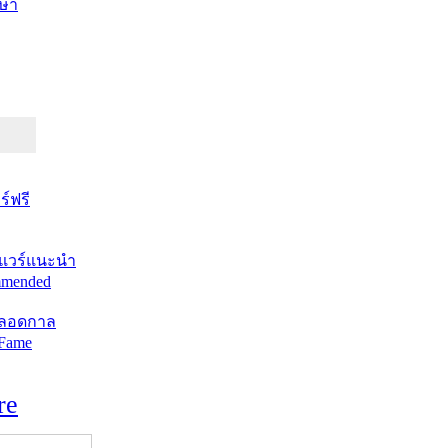
ษา
์ฟรี
แวร์แนะนำ
mended
ตลอดกาล
 Fame
re