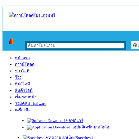
หน้าแรก
ดาวน์โหลด
ข่าวไอที
รีวิว
ทิปส์ไอที
สินค้าไอที
เช็ครอบหนัง
รวมคลิป Thaiware
เครื่องมือ
ซอฟต์แวร์
แอปพลิเคชันบนมือถือ
เช็คความเร็วเน็ต (Speedtest)