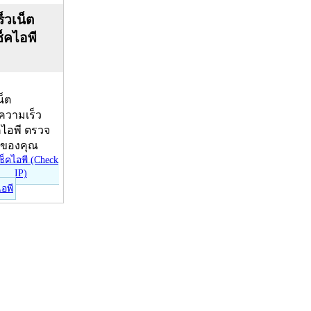
็วเน็ต
ช็คไอพี
น็ต
บความเร็ว
คไอพี ตรวจ
ีของคุณ
ไอพี