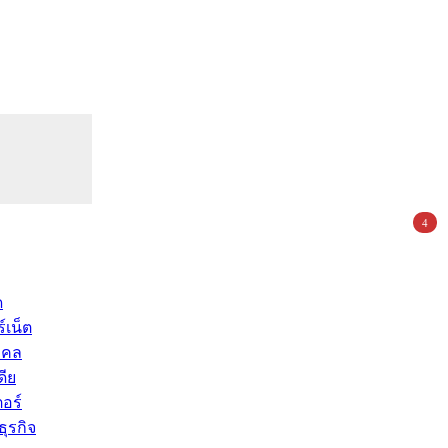
4
ด
์เน็ต
คคล
ดีย
อร์
ุรกิจ