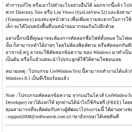
ทำการแก้ไข หรือเอาไปทำอะไรอย่างอื่นได้ นอกจากนี้แล้ว โปร
พวก Directory Tree หรือ List Views (SysListView32) และยังส
(Transparency) มองทะลุหน้าต่าง เพื่อเพิ่มความสะดวกในกา
เล็ก จะได้ไม่บดบังพื้นที่บนหน้าจอมากจนเกินไปอีกด้วย
อย่างนี้กรณีที่คุณอาจจะต้องการคัดลอกชื่อไฟล์ทั้งหมด ในโฟลเดอร
นั้น ก็สามารถทำได้ง่ายๆ โดยไม่ต้องพิมพ์ตาม หรือคัดลอกกันท
อาจารย์ ครู อาจจะใช้คัดลอกข้อความ ของ Windows มาทำเป็
เป็นต้น หรือก็แล้วแต่จะนำไปประยุกต์ใช้ได้ตามใจชอบเลย
หมายเหตุ : โปรแกรม GetWindowText นี้สามารถทำงานได้แล้วก
Windows 8.1 เป็นที่เรียบร้อยแล้ว
Note : โปรแกรมคัดลอกข้อความ จากบนวินโดวส์ GetWindowText
Developer) เขาได้แจกให้ ทุกท่านได้นำไปใช้กันฟรี (FREE) โดยท่า
คุณสามารถที่จะติดต่อกับทางผู้พัฒนาโปรแกรมนี้ ได้ผ่านทางช่
: support2008@softwareok.com (ภาษาอังกฤษ) ได้เลยทันที