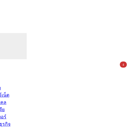
4
ด
์เน็ต
คคล
ดีย
อร์
ุรกิจ