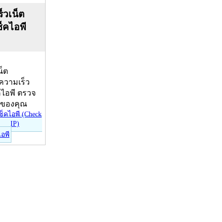
็วเน็ต
ช็คไอพี
น็ต
บความเร็ว
คไอพี ตรวจ
ีของคุณ
ไอพี