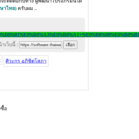
ี่จะติดต่อกับทาง ผู้พัฒนาโปรแกรมนี้ได้
าษาไทย)
ครับผม ..
าเว็บนี้ :
t
ศิวะกร อภิชิตโสภา
งซื้อ