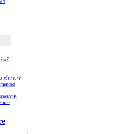
ษา
์ฟรี
แวร์แนะนำ
mended
ตลอดกาล
 Fame
re