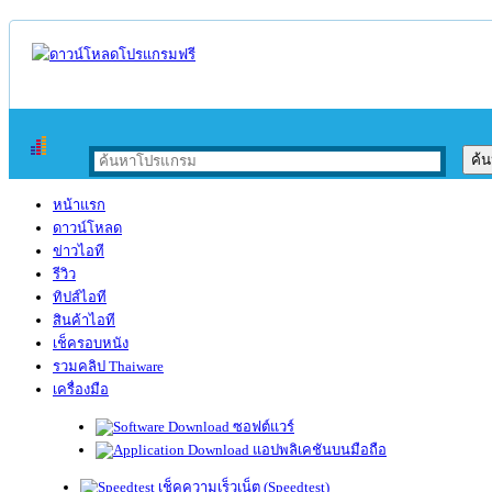
หน้าแรก
ดาวน์โหลด
ข่าวไอที
รีวิว
ทิปส์ไอที
สินค้าไอที
เช็ครอบหนัง
รวมคลิป Thaiware
เครื่องมือ
ซอฟต์แวร์
แอปพลิเคชันบนมือถือ
เช็คความเร็วเน็ต (Speedtest)