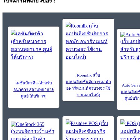
โปรแกรมที่เกี่ยวข้อง !
Roomlix (เว็บ
แอปพลิเคชันจัดการหอพัก
เคชันบัตรคิว (สำหรับ
Auto Servi
อพาร์ทเมนท์ครบวงจร ใช้
ธนาคาร สถานพยาบาล
แอปพลิเคช
งานออนไลน์)
ศูนย์ให้บริการ)
ศูนย์บริก