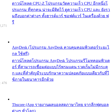
ดาวน์โหลด CPU-Z โปรแกรมวัดความเร็ว CPU อีกหนึ่งโ
ปรแกรม ที่ทุกคน น่าจะมีติดไว้ ดูความเร็ว CPU และ ยังรว
มถึงบอกค่าต่างๆ ทั้งฮารด์แวร์ ซอฟต์แวร์ ในเครื่องด้วย ฟ
รี
2,271
AnyDesk (โปรแกรม AnyDesk ควบคุมคอมพิวเตอร์ระยะไ
กล ใช้ฟรี)
ดาวน์โหลดโปรแกรม AnyDesk โปรแกรมรีโมทคอมพิวเต
อร์ ที่สามารถเชื่อมต่อแบบไร้พรมแดน รวดเร็มไม่มีกระตุ
ก และที่สำคัญมีระบบรักษาความปลอดภัยแบบเดียวกับที่ใ
ช้ภายในธนาคารอีกด้วย
: 476
Thscore (App รายงานผลบอลสดภาษาไทย จากลีกฟุตบอล
ต่างๆ ทั่วโลก)