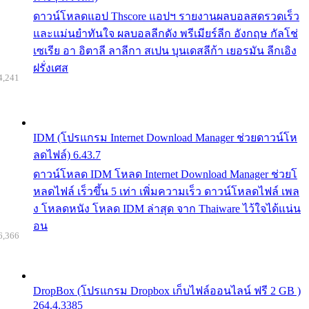
ดาวน์โหลดแอป Thscore แอปฯ รายงานผลบอลสดรวดเร็ว
และแม่นยำทันใจ ผลบอลลีกดัง พรีเมียร์ลีก อังกฤษ กัลโช่
เซเรีย อา อิตาลี ลาลีกา สเปน บุนเดสลีก้า เยอรมัน ลีกเอิง
ฝรั่งเศส
4,241
IDM (โปรแกรม Internet Download Manager ช่วยดาวน์โห
ลดไฟล์) 6.43.7
ดาวน์โหลด IDM โหลด Internet Download Manager ช่วยโ
หลดไฟล์ เร็วขึ้น 5 เท่า เพิ่มความเร็ว ดาวน์โหลดไฟล์ เพล
ง โหลดหนัง โหลด IDM ล่าสุด จาก Thaiware ไว้ใจได้แน่น
อน
6,366
DropBox (โปรแกรม Dropbox เก็บไฟล์ออนไลน์ ฟรี 2 GB )
264.4.3385