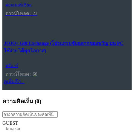
คอมเมอร์เชียล
ดาวน์โหลด : 23
JOJO+ Gift Exchange (โปรแกรมจับฉลากของขวัญ บน PC
ใช้ง่าย ได้ทุกโอกาส)
ฟรีแวร์
ดาวน์โหลด : 68
ดูเพิ่มอีก...
ความคิดเห็น (
0
)
GUEST
korakod