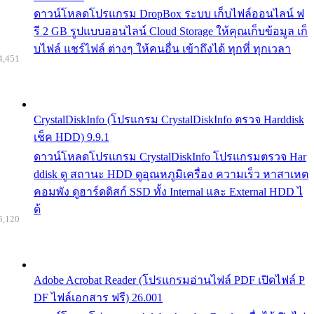
ดาวน์โหลดโปรแกรม DropBox ระบบ เก็บไฟล์ออนไลน์ ฟ
รี 2 GB รูปแบบออนไลน์ Cloud Storage ให้คุณเก็บข้อมูล เก็
บไฟล์ แชร์ไฟล์ ต่างๆ ให้คนอื่น เข้าถึงได้ ทุกที่ ทุกเวลา
4,451
CrystalDiskInfo (โปรแกรม CrystalDiskInfo ตรวจ Harddisk
เช็ค HDD) 9.9.1
ดาวน์โหลดโปรแกรม CrystalDiskInfo โปรแกรมตรวจ Har
ddisk ดู สถานะ HDD ดูอุณหภูมิเครื่อง ความเร็ว หาสาเหต
คอมพัง ดูฮาร์ดดิสก์ SSD ทั้ง Internal และ External HDD ไ
ด้
5,120
Adobe Acrobat Reader (โปรแกรมอ่านไฟล์ PDF เปิดไฟล์ P
DF ไฟล์เอกสาร ฟรี) 26.001