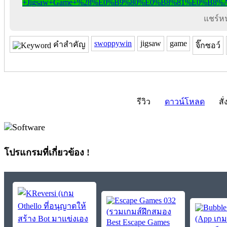
แชร์หน้
swoppywin
jigsaw
game
คำสำคัญ
จิ๊กซอว์
รีวิว
ดาวน์โหลด
สั่
โปรแกรมที่เกี่ยวข้อง !