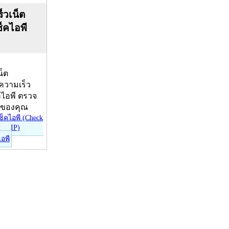
็วเน็ต
ช็คไอพี
น็ต
บความเร็ว
คไอพี ตรวจ
ีของคุณ
ไอพี