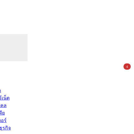
4
ด
์เน็ต
คคล
ดีย
อร์
ุรกิจ