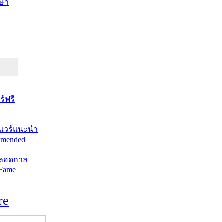
ษา
์ฟรี
แวร์แนะนำ
mended
ตลอดกาล
 Fame
re