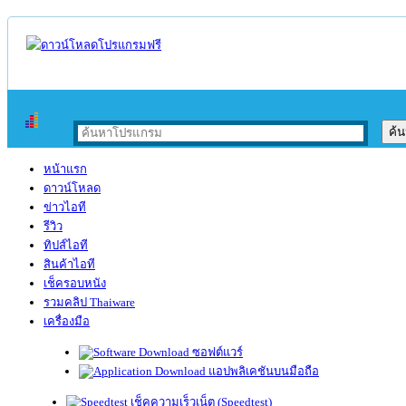
หน้าแรก
ดาวน์โหลด
ข่าวไอที
รีวิว
ทิปส์ไอที
สินค้าไอที
เช็ครอบหนัง
รวมคลิป Thaiware
เครื่องมือ
ซอฟต์แวร์
แอปพลิเคชันบนมือถือ
เช็คความเร็วเน็ต (Speedtest)