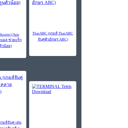
ThaiABC (เกมส์ ThaiABC
Shooter (App
จับคู่ตัวอักษร ABC)
ูกบอล ช่วยแร็ก
ตัวน้อย)
กมส์จับคู่ เล่น