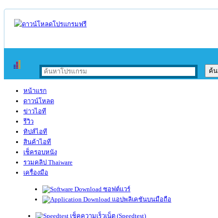
หน้าแรก
ดาวน์โหลด
ข่าวไอที
รีวิว
ทิปส์ไอที
สินค้าไอที
เช็ครอบหนัง
รวมคลิป Thaiware
เครื่องมือ
ซอฟต์แวร์
แอปพลิเคชันบนมือถือ
เช็คความเร็วเน็ต (Speedtest)