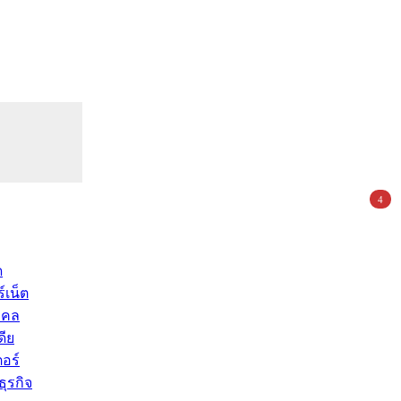
4
ด
์เน็ต
คคล
ดีย
อร์
ุรกิจ