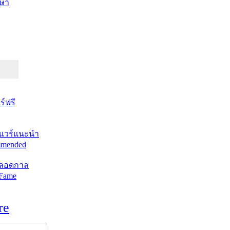
ษา
์ฟรี
แวร์แนะนำ
mended
ตลอดกาล
 Fame
re