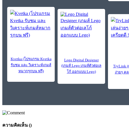
Kvetka (โปรแกรม Kvetka
Lego Digital Designer
รับชม และ วิเคราะห์เกมส์
(เกมส์ Lego เกมส์ตัวต่อเล
TryLink (เ
หมากรุกบน ฟรี)
โก้ ออกแบบ Lego)
ง่ายๆ คล
ความคิดเห็น (
)