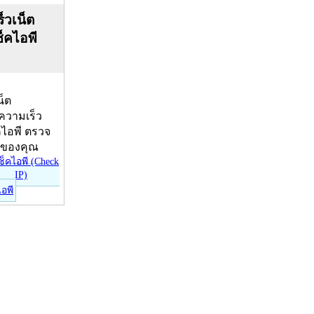
็วเน็ต
ช็คไอพี
น็ต
บความเร็ว
คไอพี ตรวจ
ีของคุณ
ไอพี