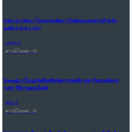
FileCub Office (โปรแกรมจัดการไฟล์และเอกสารสำหรับ
องค์กร ผ่าน LAN)
แชร์แวร์
ดาวน์โหลด : 35
Roomlix (เว็บแอปพลิเคชันจัดการหอพัก อพาร์ทเมนท์ครบ
วงจร ใช้งานออนไลน์)
ฟรีแวร์
ดาวน์โหลด : 16