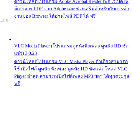
ดาวน์โหลดโปรแกรม Adobe Acrobat Reader เพื่อไว้เปิดไฟ
ล์เอกสาร PDF จาก Adobe และช่วยเสริมสำหรับกับการทำ
งานของ Browser ให้อ่านไฟล์ PDF ได้ ฟรี
1,318
VLC Media Player (โปรแกรมดูหนังฟังเพลง ดูหนัง HD ชัด
แจ๋ว) 3.0.23
ดาวน์โหลดโปรแกรม VLC Media Player ตัวเดียวสามารถ
ใช้ เปิดไฟล์ ดูหนัง ฟังเพลง ดูหนัง HD ชัดแจ๋ว โหลด VLC
Player ล่าสุด สามารถเปิดไฟล์เพลง MP3 ฯลฯ ได้ทุกตระกูล
ฟรี