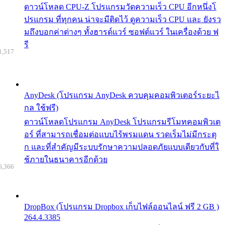
ดาวน์โหลด CPU-Z โปรแกรมวัดความเร็ว CPU อีกหนึ่งโ
ปรแกรม ที่ทุกคน น่าจะมีติดไว้ ดูความเร็ว CPU และ ยังรว
มถึงบอกค่าต่างๆ ทั้งฮารด์แวร์ ซอฟต์แวร์ ในเครื่องด้วย ฟ
รี
1,517
AnyDesk (โปรแกรม AnyDesk ควบคุมคอมพิวเตอร์ระยะไ
กล ใช้ฟรี)
ดาวน์โหลดโปรแกรม AnyDesk โปรแกรมรีโมทคอมพิวเต
อร์ ที่สามารถเชื่อมต่อแบบไร้พรมแดน รวดเร็มไม่มีกระตุ
ก และที่สำคัญมีระบบรักษาความปลอดภัยแบบเดียวกับที่ใ
ช้ภายในธนาคารอีกด้วย
6,366
DropBox (โปรแกรม Dropbox เก็บไฟล์ออนไลน์ ฟรี 2 GB )
264.4.3385