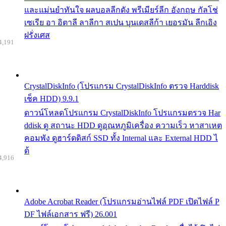
และแม่นยำทันใจ ผลบอลลีกดัง พรีเมียร์ลีก อังกฤษ กัลโช่
เซเรีย อา อิตาลี ลาลีกา สเปน บุนเดสลีก้า เยอรมัน ลีกเอิง
ฝรั่งเศส
4,191
CrystalDiskInfo (โปรแกรม CrystalDiskInfo ตรวจ Harddisk
เช็ค HDD) 9.9.1
ดาวน์โหลดโปรแกรม CrystalDiskInfo โปรแกรมตรวจ Har
ddisk ดู สถานะ HDD ดูอุณหภูมิเครื่อง ความเร็ว หาสาเหต
คอมพัง ดูฮาร์ดดิสก์ SSD ทั้ง Internal และ External HDD ไ
ด้
4,916
Adobe Acrobat Reader (โปรแกรมอ่านไฟล์ PDF เปิดไฟล์ P
DF ไฟล์เอกสาร ฟรี) 26.001