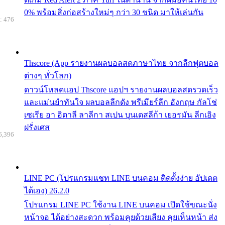
0% พร้อมสิ่งก่อสร้างใหม่ๆ กว่า 30 ชนิด มาให้เล่นกัน
: 476
Thscore (App รายงานผลบอลสดภาษาไทย จากลีกฟุตบอล
ต่างๆ ทั่วโลก)
ดาวน์โหลดแอป Thscore แอปฯ รายงานผลบอลสดรวดเร็ว
และแม่นยำทันใจ ผลบอลลีกดัง พรีเมียร์ลีก อังกฤษ กัลโช่
เซเรีย อา อิตาลี ลาลีกา สเปน บุนเดสลีก้า เยอรมัน ลีกเอิง
ฝรั่งเศส
6,396
LINE PC (โปรแกรมแชท LINE บนคอม ติดตั้งง่าย อัปเดต
ได้เอง) 26.2.0
โปรแกรม LINE PC ใช้งาน LINE บนคอม เปิดใช้ขณะนั่ง
หน้าจอ ได้อย่างสะดวก พร้อมคุยด้วยเสียง คุยเห็นหน้า ส่ง