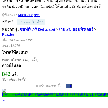
ให้ได้ตามที่เกมส์นี้ต้องการ ฝ่าฝันอุปสรรคมากมาย มีหลาย
ระดับ (Level) หลายบท (Chapter) ให้เล่นกัน ฝึกสมองได้ดี ฟรีจ้า
ผู้พัฒนา :
Michael Speck
ฟรีแวร์
Freeware คืออะไร ?
หมวดหมู่ :
ซอฟต์แวร์ (Software)
>
เกม PC คอมพิวเตอร์
>
Puzzles
เมื่อ : 26 สิงหาคม 2557
ผู้ชม : 15,076
โหวตให้คะแนน
คะแนนโหวต 3.4 (5 ครั้ง)
ดาวน์โหลด
842
ครั้ง
(สัปดาห์ก่อน 0 ครั้ง)
แชร์บทความนี้ :
0
»