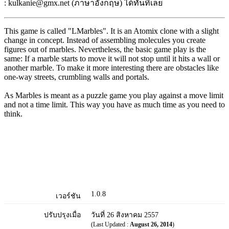
: kulkanie@gmx.net (ภาษาอังกฤษ) ได้ทันทีเลย
This game is called "LMarbles". It is an Atomix clone with a slight
change in concept. Instead of assembling molecules you create
figures out of marbles. Nevertheless, the basic game play is the
same: If a marble starts to move it will not stop until it hits a wall or
another marble. To make it more interesting there are obstacles like
one-way streets, crumbling walls and portals.
As Marbles is meant as a puzzle game you play against a move limit
and not a time limit. This way you have as much time as you need to
think.
1.0.8
เวอร์ชัน
ปรับปรุงเมื่อ
วันที่ 26 สิงหาคม 2557
(Last Updated :
August 26, 2014
)