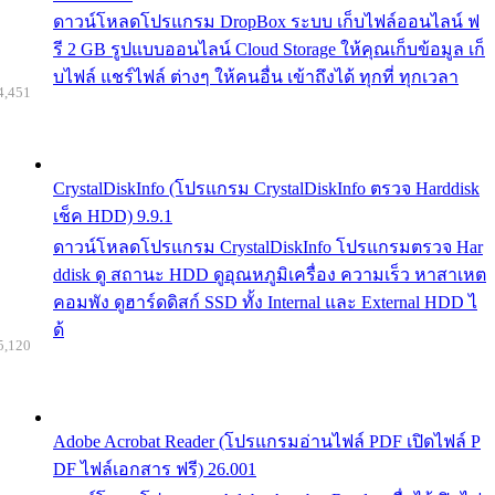
ดาวน์โหลดโปรแกรม DropBox ระบบ เก็บไฟล์ออนไลน์ ฟ
รี 2 GB รูปแบบออนไลน์ Cloud Storage ให้คุณเก็บข้อมูล เก็
บไฟล์ แชร์ไฟล์ ต่างๆ ให้คนอื่น เข้าถึงได้ ทุกที่ ทุกเวลา
4,451
CrystalDiskInfo (โปรแกรม CrystalDiskInfo ตรวจ Harddisk
เช็ค HDD) 9.9.1
ดาวน์โหลดโปรแกรม CrystalDiskInfo โปรแกรมตรวจ Har
ddisk ดู สถานะ HDD ดูอุณหภูมิเครื่อง ความเร็ว หาสาเหต
คอมพัง ดูฮาร์ดดิสก์ SSD ทั้ง Internal และ External HDD ไ
ด้
5,120
Adobe Acrobat Reader (โปรแกรมอ่านไฟล์ PDF เปิดไฟล์ P
DF ไฟล์เอกสาร ฟรี) 26.001