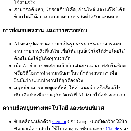
ใช้งานจริง
สามารถค้นหา, โครงสร้างโค้ด, อ่านไฟล์ และแก้ไขโค้ด
ข้ามไฟล์ได้อย่างแม่นยำตามภารกิจที่ได้รับมอบหมาย
การส่งมอบผลงาน และการตรวจสอบ
AI จะสรุปผลงานออกมาเป็นรูปธรรม เช่น เอกสารแผน
งาน รายการสิ่งที่แก้ไข เพื่อให้มนุษย์เข้าใจได้ง่ายโดยไม่
ต้องไปนั่งไล่ดูโค้ดทุกบรรทัด
เมื่อ AI ทำการทดสอบหน้าเว็บ มันจะแนบภาพสกรีนช็อต
หรือวิดีโอการทำงานกลับมาในหน้าต่างสนทนา เพื่อ
ยืนยันว่าระบบทำงานได้ถูกต้องจริง
มนุษย์สามารถกดดูผลลัพธ์, ให้คำแนะนำ หรือสั่งแก้ไข
เพิ่มเติมผ่านชิ้นงาน (Artifacts) ที่ AI ส่งมาได้อย่างสะดวก
ความยืดหยุ่นทางเทคโนโลยี และระบบนิเวศ
ขับเคลื่อนหลักด้วย
Gemini
ของ Google แต่เปิดกว้างให้นัก
พัฒนาเลือกสลับไปใช้โมเดลคู่แข่งชั้นนำอย่าง
Claude
ของ