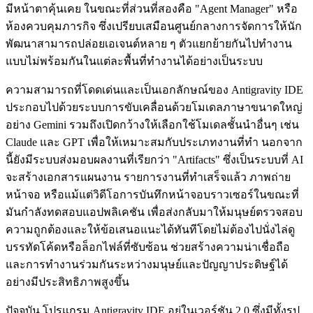
มีหน้าตาคุ้นเคย ในขณะที่ส่วนที่สองคือ "Agent Manager" หรือ
ห้องควบคุมภารกิจ ซึ่งเปรียบเสมือนศูนย์กลางการจัดการให้นัก
พัฒนาสามารถปล่อยเอเจนต์หลาย ๆ ตัวแยกย้ายกันไปทำงาน
แบบไม่พร้อมกันในแต่ละพื้นที่ทำงานได้อย่างเป็นระบบ
ความสามารถที่โดดเด่นและเป็นเอกลักษณ์ของ Antigravity IDE
ประกอบไปด้วยระบบการขับเคลื่อนด้วยโมเดลภาษาขนาดใหญ่
อย่าง Gemini รวมถึงเปิดกว้างให้เลือกใช้โมเดลชั้นนำอื่นๆ เช่น
Claude และ GPT เพื่อให้เหมาะสมกับประเภทงานที่ทำ นอกจาก
นี้ยังมีระบบส่งมอบผลงานที่เรียกว่า "Artifacts" ซึ่งเป็นระบบที่ AI
จะสร้างเอกสารแผนงาน รายการงานที่ทำเสร็จแล้ว ภาพถ่าย
หน้าจอ หรือแม้แต่วิดีโอการบันทึกหน้าจอบราวเซอร์ในขณะที่
มันกำลังทดสอบแอปพลิเคชัน เพื่อส่งกลับมาให้มนุษย์ตรวจสอบ
ความถูกต้องและให้ข้อเสนอแนะได้ทันทีโดยไม่ต้องไปนั่งไล่ดู
บรรทัดโค้ดหรือล็อกไฟล์ที่ซับซ้อน ช่วยสร้างความน่าเชื่อถือ
และการทำงานร่วมกันระหว่างมนุษย์และปัญญาประดิษฐ์ได้
อย่างมีประสิทธิภาพสูงขึ้น
ปัจจุบัน โปรแกรม Antigravity IDE อยู่ในเวอร์ชัน 2.0 ซึ่งมีทั้งรูป