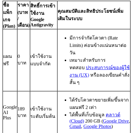
ชื่อ
ราคา
สิทธิ์การเข้า
คุณสมบัติและสิทธิประโยชน์เพิ่ม
แพ็ก
(บาท
ใช้งาน
/
เติมในระบบ
Google
เกจ
Antigravity
เดือน)
(Plan)
มีการจำกัดโควตา (Rate
Limits) ค่อนข้างแน่นหนาต่อ
วัน
แผน
0
เข้าใช้งาน
เหมาะสำหรับการ
บาท
ฟรี
แบบจำกัด
ทดสอบ
ประสบการณ์ของผู้ใช้
งาน (UX)
หรือลองเขียนคำสั่ง
สั้น ๆ
ได้รับโควตาขยายเพิ่มขึ้นจาก
Google
แผนฟรี 2 เท่า
189
เข้าใช้งาน
AI
ได้พื้นที่เก็บข้อมูล
คลาวด์
บาท
ระดับเริ่มต้น
Plus
(Cloud)
200 GB (
Google Drive
,
Gmail
,
Google Photos
)