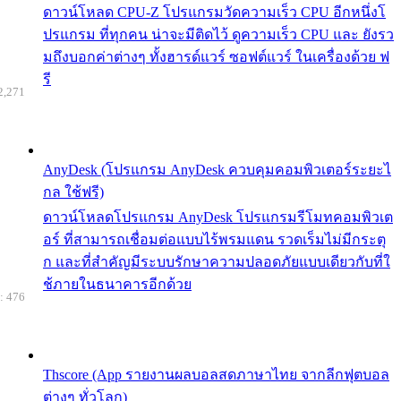
ดาวน์โหลด CPU-Z โปรแกรมวัดความเร็ว CPU อีกหนึ่งโ
ปรแกรม ที่ทุกคน น่าจะมีติดไว้ ดูความเร็ว CPU และ ยังรว
มถึงบอกค่าต่างๆ ทั้งฮารด์แวร์ ซอฟต์แวร์ ในเครื่องด้วย ฟ
รี
2,271
AnyDesk (โปรแกรม AnyDesk ควบคุมคอมพิวเตอร์ระยะไ
กล ใช้ฟรี)
ดาวน์โหลดโปรแกรม AnyDesk โปรแกรมรีโมทคอมพิวเต
อร์ ที่สามารถเชื่อมต่อแบบไร้พรมแดน รวดเร็มไม่มีกระตุ
ก และที่สำคัญมีระบบรักษาความปลอดภัยแบบเดียวกับที่ใ
ช้ภายในธนาคารอีกด้วย
: 476
Thscore (App รายงานผลบอลสดภาษาไทย จากลีกฟุตบอล
ต่างๆ ทั่วโลก)