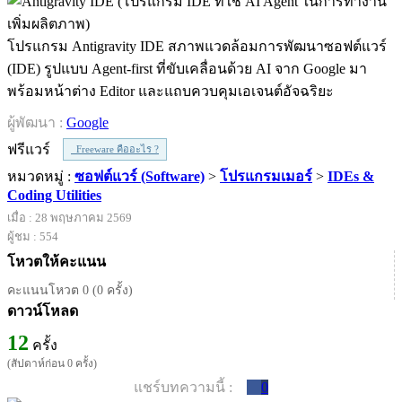
โปรแกรม Antigravity IDE สภาพแวดล้อมการพัฒนาซอฟต์แวร์
(IDE) รูปแบบ Agent-first ที่ขับเคลื่อนด้วย AI จาก Google มา
พร้อมหน้าต่าง Editor และแถบควบคุมเอเจนต์อัจฉริยะ
ผู้พัฒนา :
Google
ฟรีแวร์
Freeware คืออะไร ?
หมวดหมู่ :
ซอฟต์แวร์ (Software)
>
โปรแกรมเมอร์
>
IDEs &
Coding Utilities
เมื่อ : 28 พฤษภาคม 2569
ผู้ชม : 554
โหวตให้คะแนน
คะแนนโหวต 0 (0 ครั้ง)
ดาวน์โหลด
12
ครั้ง
(สัปดาห์ก่อน 0 ครั้ง)
แชร์บทความนี้ :
0