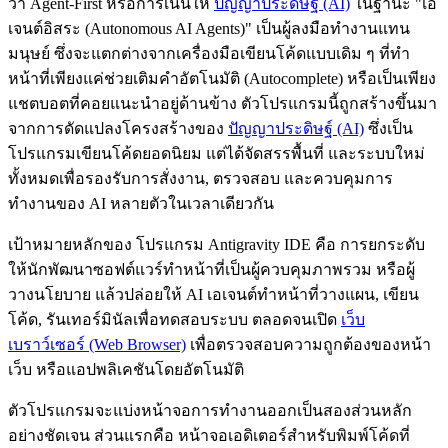
ว่า Agent-First หรือการเน้นให้
ปัญญาประดิษฐ์ (AI)
ในฐานะ "เอ
เจนต์อิสระ (Autonomous AI Agents)" เป็นผู้ลงมือทำงานแทน
มนุษย์ ซึ่งจะแตกต่างจากเครื่องมือเขียนโค้ดแบบเดิม ๆ ที่ทำ
หน้าที่เพียงแค่ช่วยเติมคำอัตโนมัติ (Autocomplete) หรือเป็นเพียง
แชตบอตที่คอยแนะนำอยู่ด้านข้าง ตัวโปรแกรมนี้ถูกสร้างขึ้นมา
จากการดัดแปลงโครงสร้างของ
ปัญญาประดิษฐ์ (AI)
ซึ่งเป็น
โปรแกรมเขียนโค้ดยอดนิยม แต่ได้จัดสรรพื้นที่ และระบบใหม่
ทั้งหมดเพื่อรองรับการสั่งงาน, ตรวจสอบ และควบคุมการ
ทำงานของ AI หลายตัวในเวลาเดียวกัน
เป้าหมายหลักของ โปรแกรม Antigravity IDE คือ การยกระดับ
ให้นักพัฒนาซอฟต์แวร์ทำหน้าที่เป็นผู้ควบคุมภาพรวม หรือผู้
วางนโยบาย แล้วปล่อยให้ AI เอเจนต์ทำหน้าที่วางแผน, เขียน
โค้ด, รันเทอร์มินัลเพื่อทดสอบระบบ ตลอดจนเปิด
เว็บ
เบราว์เซอร์ (Web Browser)
เพื่อตรวจสอบความถูกต้องของหน้า
เว็บ หรือแอปพลิเคชันโดยอัตโนมัติ
ตัวโปรแกรมจะแบ่งหน้าจอการทำงานออกเป็นสองส่วนหลัก
อย่างชัดเจน ส่วนแรกคือ หน้าจอเอดิเตอร์สำหรับพิมพ์โค้ดที่