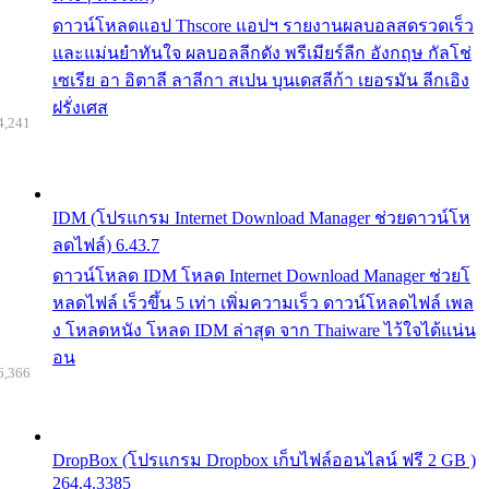
ดาวน์โหลดแอป Thscore แอปฯ รายงานผลบอลสดรวดเร็ว
และแม่นยำทันใจ ผลบอลลีกดัง พรีเมียร์ลีก อังกฤษ กัลโช่
เซเรีย อา อิตาลี ลาลีกา สเปน บุนเดสลีก้า เยอรมัน ลีกเอิง
ฝรั่งเศส
4,241
IDM (โปรแกรม Internet Download Manager ช่วยดาวน์โห
ลดไฟล์) 6.43.7
ดาวน์โหลด IDM โหลด Internet Download Manager ช่วยโ
หลดไฟล์ เร็วขึ้น 5 เท่า เพิ่มความเร็ว ดาวน์โหลดไฟล์ เพล
ง โหลดหนัง โหลด IDM ล่าสุด จาก Thaiware ไว้ใจได้แน่น
อน
6,366
DropBox (โปรแกรม Dropbox เก็บไฟล์ออนไลน์ ฟรี 2 GB )
264.4.3385