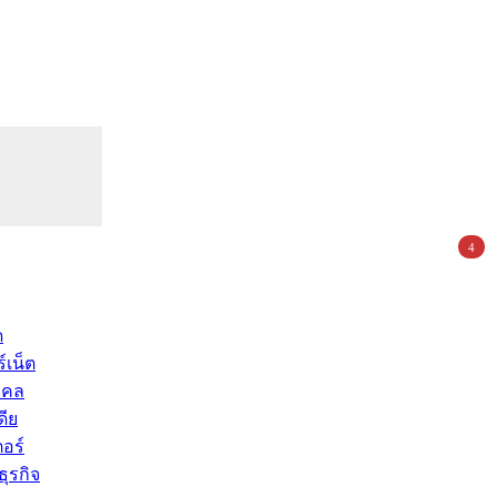
4
ด
์เน็ต
คคล
ดีย
อร์
ุรกิจ