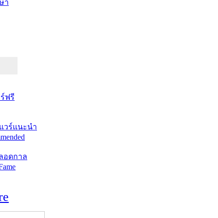
ษา
์ฟรี
แวร์แนะนำ
mended
ตลอดกาล
 Fame
re