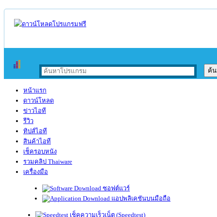
หน้าแรก
ดาวน์โหลด
ข่าวไอที
รีวิว
ทิปส์ไอที
สินค้าไอที
เช็ครอบหนัง
รวมคลิป Thaiware
เครื่องมือ
ซอฟต์แวร์
แอปพลิเคชันบนมือถือ
เช็คความเร็วเน็ต (Speedtest)