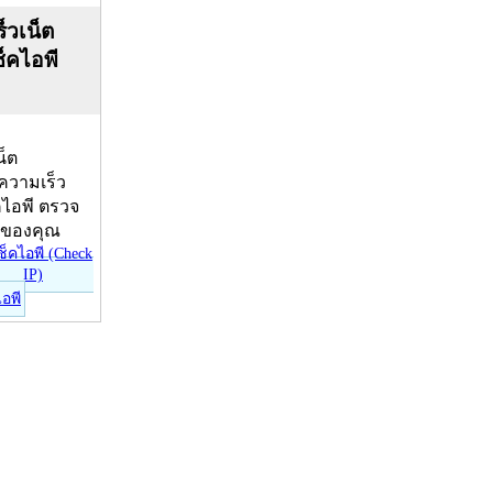
็วเน็ต
ช็คไอพี
น็ต
บความเร็ว
คไอพี ตรวจ
ีของคุณ
ไอพี