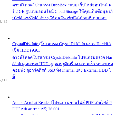
ดาวน์โหลดโปรแกรม DropBox ระบบ เก็บไฟล์ออนไลน์ ฟ
รี 2 GB รูปแบบออนไลน์ Cloud Storage ให้คุณเก็บข้อมูล เก็
บไฟล์ แชร์ไฟล์ ต่างๆ ให้คนอื่น เข้าถึงได้ ทุกที่ ทุกเวลา
4,435
CrystalDiskInfo (โปรแกรม CrystalDiskInfo ตรวจ Harddisk
เช็ค HDD) 9.9.1
ดาวน์โหลดโปรแกรม CrystalDiskInfo โปรแกรมตรวจ Har
ddisk ดู สถานะ HDD ดูอุณหภูมิเครื่อง ความเร็ว หาสาเหต
คอมพัง ดูฮาร์ดดิสก์ SSD ทั้ง Internal และ External HDD ไ
ด้
5,111
Adobe Acrobat Reader (โปรแกรมอ่านไฟล์ PDF เปิดไฟล์ P
DF ไฟล์เอกสาร ฟรี) 26.001