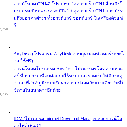
ดาวน์โหลด CPU-Z โปรแกรมวัดความเร็ว CPU อีกหนึ่งโ
ปรแกรม ที่ทุกคน น่าจะมีติดไว้ ดูความเร็ว CPU และ ยังรว
มถึงบอกค่าต่างๆ ทั้งฮารด์แวร์ ซอฟต์แวร์ ในเครื่องด้วย ฟ
รี
2,250
AnyDesk (โปรแกรม AnyDesk ควบคุมคอมพิวเตอร์ระยะไ
กล ใช้ฟรี)
ดาวน์โหลดโปรแกรม AnyDesk โปรแกรมรีโมทคอมพิวเต
อร์ ที่สามารถเชื่อมต่อแบบไร้พรมแดน รวดเร็มไม่มีกระตุ
ก และที่สำคัญมีระบบรักษาความปลอดภัยแบบเดียวกับที่ใ
ช้ภายในธนาคารอีกด้วย
4,235
IDM (โปรแกรม Internet Download Manager ช่วยดาวน์โห
ลดไฟล์) 6.43.7