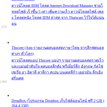
ดาวน์โหลด IDM โหลด Internet Download Manager ช่วยโ
หลดไฟล์ เร็วขึ้น 5 เท่า เพิ่มความเร็ว ดาวน์โหลดไฟล์ เพล
ง โหลดหนัง โหลด IDM ล่าสุด จาก Thaiware ไว้ใจได้แน่น
อน
: 476
Thscore (App รายงานผลบอลสดภาษาไทย จากลีกฟุตบอล
ต่างๆ ทั่วโลก)
ดาวน์โหลดแอป Thscore แอปฯ รายงานผลบอลสดรวดเร็ว
และแม่นยำทันใจ ผลบอลลีกดัง พรีเมียร์ลีก อังกฤษ กัลโช่
เซเรีย อา อิตาลี ลาลีกา สเปน บุนเดสลีก้า เยอรมัน ลีกเอิง
ฝรั่งเศส
6,366
DropBox (โปรแกรม Dropbox เก็บไฟล์ออนไลน์ ฟรี 2 GB )
264.4.3385